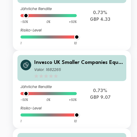
Jährliche Rendite
0.73%
GBP 4.33
-50%
0%
+50%
Risiko-Level
1
10
Invesco UK Smaller Companies Equit
y Fund (UK) (Inc)
Valor: 1682265
Jährliche Rendite
0.73%
GBP 9.07
-50%
0%
+50%
Risiko-Level
1
10