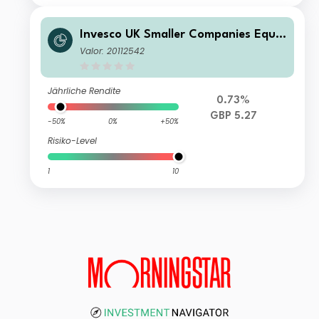
Invesco UK Smaller Companies Equit
y Fund (UK) Z (Acc)
Valor: 20112542
Jährliche Rendite
0.73%
GBP 5.27
-50%
0%
+50%
Risiko-Level
1
10