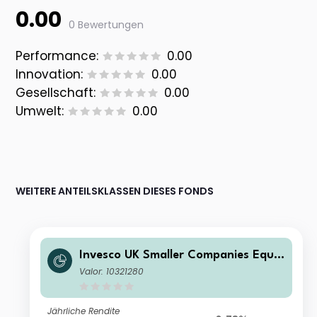
0.00
0 Bewertungen
Performance:
0.00
Innovation:
0.00
Gesellschaft:
0.00
Umwelt:
0.00
WEITERE ANTEILSKLASSEN DIESES FONDS
Invesco UK Smaller Companies Equit
y Fund (UK) (No Trail) (Inc)
Valor: 10321280
Jährliche Rendite