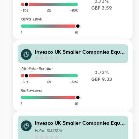
0.73%
GBP 3.59
-50%
0%
+50%
Risiko-Level
1
10
Invesco UK Smaller Companies Equit
y Fund (UK) O (Inc)
Jährliche Rendite
0.73%
GBP 9.33
-50%
0%
+50%
Risiko-Level
1
10
Invesco UK Smaller Companies Equit
y Fund (UK) (No Trail) (Acc)
Valor: 10321275