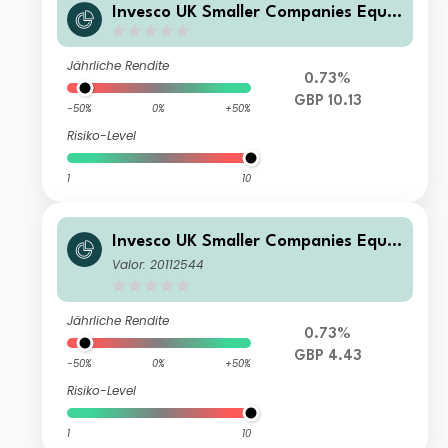
Invesco UK Smaller Companies Equit
y Fund (UK) O (Acc)
Jährliche Rendite
0.73%
GBP 10.13
-50%
0%
+50%
Risiko-Level
1
10
Invesco UK Smaller Companies Equit
y Fund (UK) Z (Inc)
Valor: 20112544
Jährliche Rendite
0.73%
GBP 4.43
-50%
0%
+50%
Risiko-Level
1
10