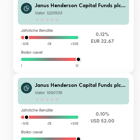
Janus Henderson Capital Funds plc -
Global Technology and Innovation F
Valor: 12211503
und G2 HEUR
Jährliche Rendite
0.12%
EUR 32.67
-50%
0%
+50%
Risiko-Level
1
10
Janus Henderson Capital Funds plc -
Global Technology and Innovation F
Valor: 1060735
und A2 USD
Jährliche Rendite
0.10%
USD 52.00
-50%
0%
+50%
Risiko-Level