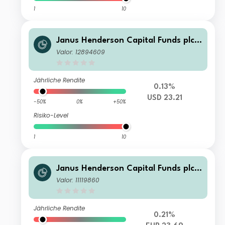
1
10
Janus Henderson Capital Funds plc -
Global Technology and Innovation F
Valor: 12894609
und F3m USD
Jährliche Rendite
0.13%
USD 23.21
-50%
0%
+50%
Risiko-Level
1
10
Janus Henderson Capital Funds plc -
Global Technology and Innovation F
Valor: 11119860
und H2 EUR
Jährliche Rendite
0.21%