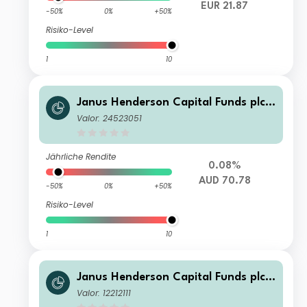
EUR 21.87
-50%
0%
+50%
Risiko-Level
1
10
Janus Henderson Capital Funds plc -
Global Technology and Innovation F
Valor: 24523051
und A2 HAUD
Jährliche Rendite
0.08%
AUD 70.78
-50%
0%
+50%
Risiko-Level
1
10
Janus Henderson Capital Funds plc -
Global Technology and Innovation F
Valor: 12212111
und G2 USD