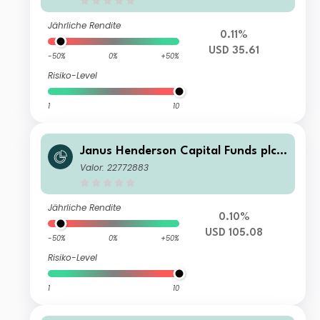
Jährliche Rendite
0.11%
USD 35.61
-50%
0%
+50%
Risiko-Level
1
10
Janus Henderson Capital Funds plc -
Global Technology and Innovation F
Valor: 22772883
und H2 USD
Jährliche Rendite
0.10%
USD 105.08
-50%
0%
+50%
Risiko-Level
1
10