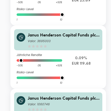
EUR 23.69
-50%
0%
+50%
Risiko-Level
1
10
Janus Henderson Capital Funds plc -
Global Technology and Innovation F
Valor: 3695003
und I2 HEUR
Jährliche Rendite
0.09%
EUR 119.68
-50%
0%
+50%
Risiko-Level
1
10
Janus Henderson Capital Funds plc -
Global Technology and Innovation F
Valor: 1060746
und A2 HEUR