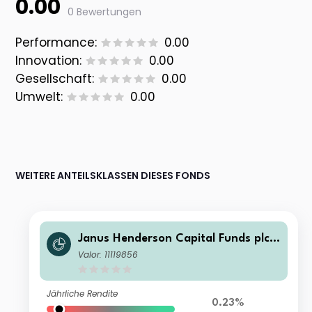
0.00
0 Bewertungen
Performance:
0.00
Innovation:
0.00
Gesellschaft:
0.00
Umwelt:
0.00
WEITERE ANTEILSKLASSEN DIESES FONDS
Janus Henderson Capital Funds plc -
Global Technology and Innovation F
Valor: 11119856
und A2 EUR
Jährliche Rendite
0.23%