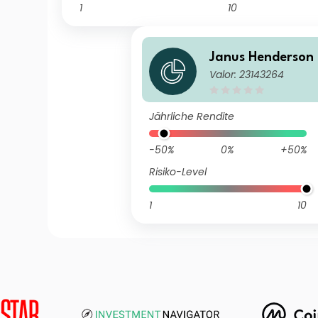
1
10
Janus Henderson
Valor: 23143264
an Small and Mi
H2 EUR
Jährliche Rendite
-50%
0%
+50%
Risiko-Level
1
10