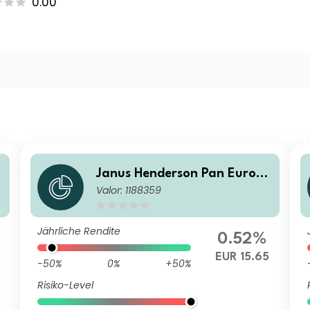
0.00
e
Janus Henderson Pan Europe
Valor: 1188359
an Small and Mid-Cap Fund I
2 EUR
Jährliche Rendite
0.52%
EUR 15.65
-50%
0%
+50%
Risiko-Level