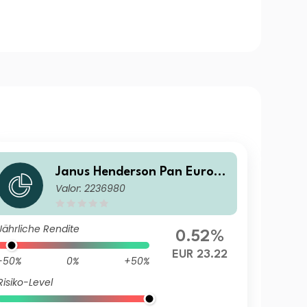
Janus Henderson Pan Europe
Valor: 2236980
an Small and MidCap Fund A
1 EUR
Jährliche Rendite
0.52%
EUR 23.22
-50%
0%
+50%
Risiko-Level