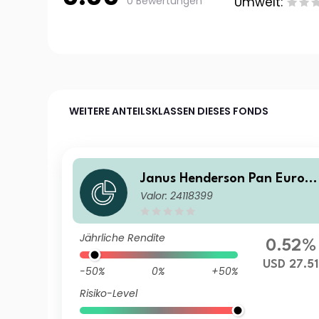
0 Bewertungen
Umwelt:
WEITERE ANTEILSKLASSEN DIESES FONDS
Janus Henderson Pan Europ
Valor: 24118399
an Small and Mid-Cap Fund
A2 HUSD
Jährliche Rendite
0.52%
USD 27.51
-50%
0%
+50%
Risiko-Level