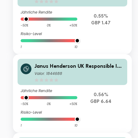
Jährliche Rendite
0.55%
GBP 1.47
-50%
0%
+50%
Risiko-Level
1
10
Janus Henderson UK Responsible Inc
ome Fund Z Acc
Valor: 1844688
Jährliche Rendite
0.56%
GBP 6.64
-50%
0%
+50%
Risiko-Level
1
10