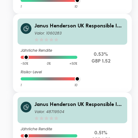
1
10
Janus Henderson UK Responsible Inc
ome Fund A Inc
Valor: 1060283
Jährliche Rendite
0.53%
GBP 1.52
-50%
0%
+50%
Risiko-Level
1
10
Janus Henderson UK Responsible Inc
ome Fund E Inc
Valor: 48719504
Jährliche Rendite
0.51%