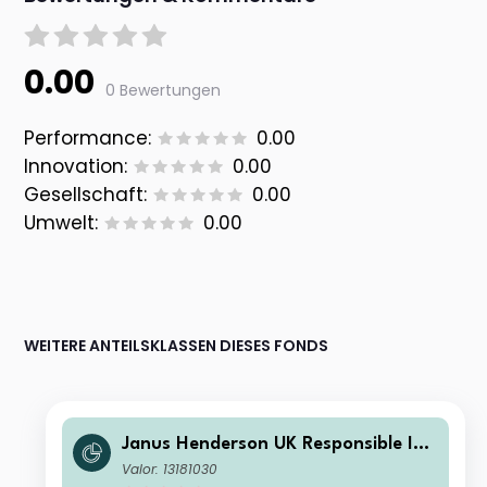
0.00
0 Bewertungen
Performance:
0.00
Innovation:
0.00
Gesellschaft:
0.00
Umwelt:
0.00
WEITERE ANTEILSKLASSEN DIESES FONDS
Janus Henderson UK Responsible Inc
ome Fund G Acc
Valor: 13181030