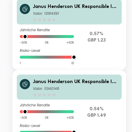
Janus Henderson UK Responsible Inc
ome Fund G Inc
Valor: 13184391
Jährliche Rendite
0.57%
GBP 1.23
-50%
0%
+50%
Risiko-Level
1
10
Janus Henderson UK Responsible Inc
ome Fund I Acc
Valor: 11340148
Jährliche Rendite
0.54%
GBP 1.49
-50%
0%
+50%
Risiko-Level