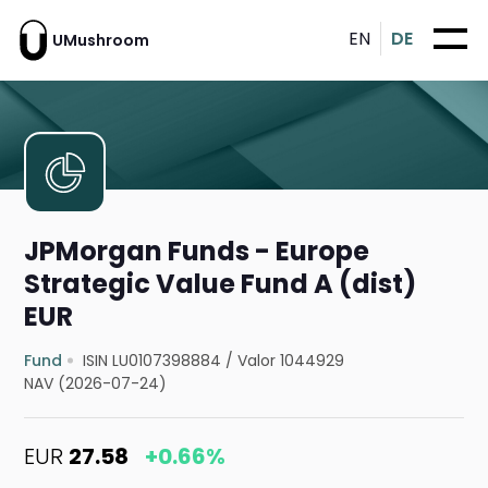
EN
DE
UMushroom
JPMorgan Funds - Europe
Strategic Value Fund A (dist)
EUR
Fund
ISIN LU0107398884
/
Valor 1044929
NAV (2026-07-24)
EUR
27.58
+0.66%