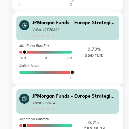
1
10
JPMorgan Funds - Europe Strategic
Value Fund C (acc) SGD Hedged
Valor: 15300261
Jährliche Rendite
0.73%
SGD 11.10
-50%
0%
+50%
Risiko-Level
1
10
JPMorgan Funds - Europe Strategic
Value Fund A (dist) GBP
Valor: 1160134
Jährliche Rendite
0.71%