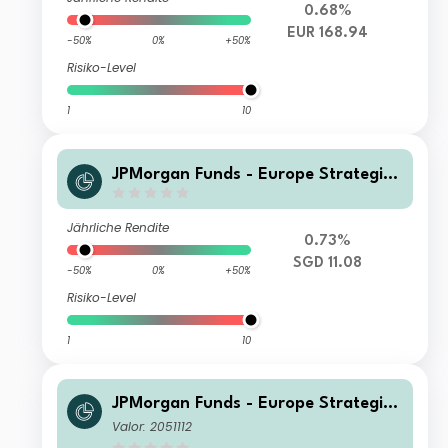
0.68%
EUR 168.94
-50%
0%
+50%
Risiko-Level
1
10
JPMorgan Funds - Europe Strategic
Value Fund A (acc) SGD (hedged)
Jährliche Rendite
0.73%
SGD 11.08
-50%
0%
+50%
Risiko-Level
1
10
JPMorgan Funds - Europe Strategic
Value Fund A (acc) EUR
Valor: 2051112