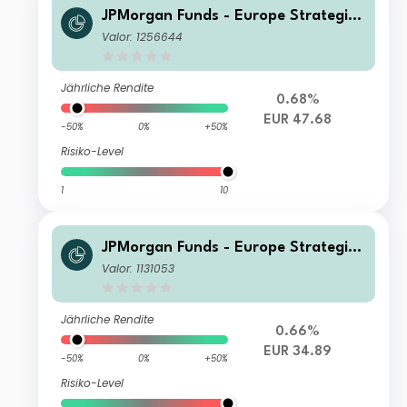
JPMorgan Funds - Europe Strategic
Value Fund C (acc) EUR
Valor: 1256644
Jährliche Rendite
0.68%
EUR 47.68
-50%
0%
+50%
Risiko-Level
1
10
JPMorgan Funds - Europe Strategic
Value Fund D (acc) EUR
Valor: 1131053
Jährliche Rendite
0.66%
EUR 34.89
-50%
0%
+50%
Risiko-Level