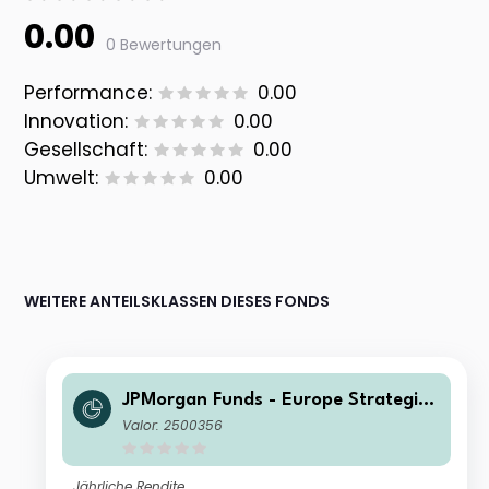
0.00
0 Bewertungen
Performance:
0.00
Innovation:
0.00
Gesellschaft:
0.00
Umwelt:
0.00
WEITERE ANTEILSKLASSEN DIESES FONDS
JPMorgan Funds - Europe Strategic
Value Fund I (dist) EUR
Valor: 2500356
Jährliche Rendite