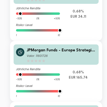
Jährliche Rendite
0.68%
EUR 34.11
-50%
0%
+50%
Risiko-Level
1
10
JPMorgan Funds - Europe Strategic
Value Fund I2 (dist) EUR
Valor: 11601726
Jährliche Rendite
0.68%
EUR 165.74
-50%
0%
+50%
Risiko-Level
1
10