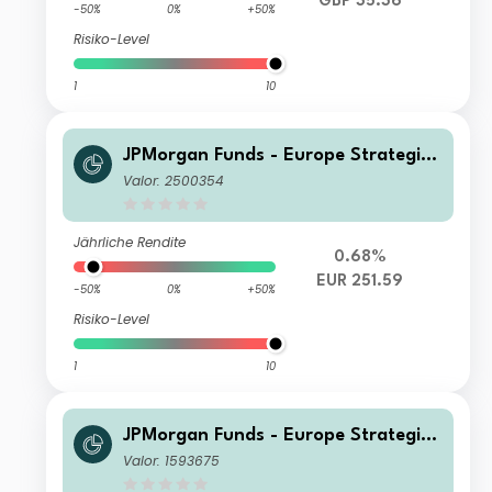
GBP 35.36
-50%
0%
+50%
Risiko-Level
1
10
JPMorgan Funds - Europe Strategic
Value Fund I (acc) EUR
Valor: 2500354
Jährliche Rendite
0.68%
EUR 251.59
-50%
0%
+50%
Risiko-Level
1
10
JPMorgan Funds - Europe Strategic
Value Fund X (acc) EUR
Valor: 1593675