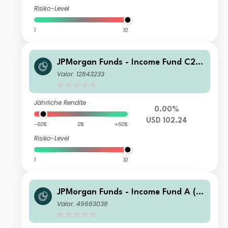
Risiko-Level
1
10
JPMorgan Funds - Income Fund C2
(mth) USD
Valor: 12843233
Jährliche Rendite
0.00%
USD 102.24
-50%
0%
+50%
Risiko-Level
1
10
JPMorgan Funds - Income Fund A (m
th) AUD (hedged)
Valor: 49663038