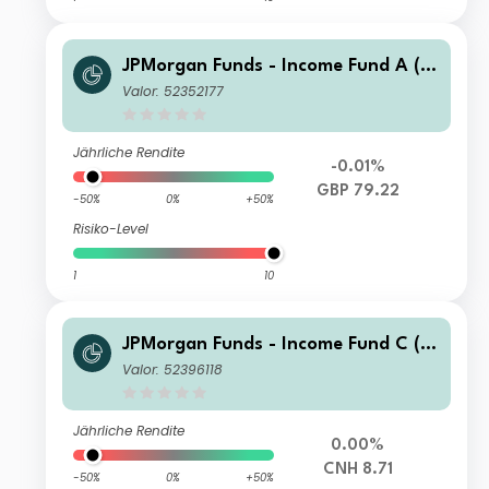
JPMorgan Funds - Income Fund A (di
v) GBP (hedged)
Valor: 52352177
Jährliche Rendite
-0.01%
GBP 79.22
-50%
0%
+50%
Risiko-Level
1
10
JPMorgan Funds - Income Fund C (m
th) RMB (hedged)
Valor: 52396118
Jährliche Rendite
0.00%
CNH 8.71
-50%
0%
+50%