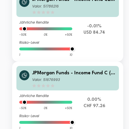
(div) USD
Valor: 51786216
Jährliche Rendite
-0.01%
USD 84.74
-50%
0%
+50%
Risiko-Level
1
10
JPMorgan Funds - Income Fund C (a
cc) CHF (hedged)
Valor: 51676993
Jährliche Rendite
0.00%
CHF 97.26
-50%
0%
+50%
Risiko-Level
1
10