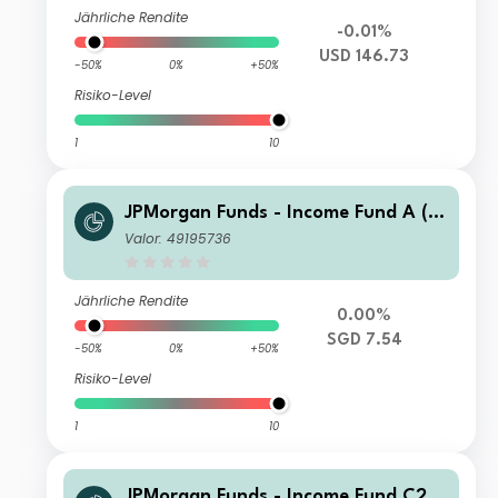
Jährliche Rendite
-0.01%
USD 146.73
-50%
0%
+50%
Risiko-Level
1
10
JPMorgan Funds - Income Fund A (m
th) SGD
Valor: 49195736
Jährliche Rendite
0.00%
SGD 7.54
-50%
0%
+50%
Risiko-Level
1
10
JPMorgan Funds - Income Fund C2