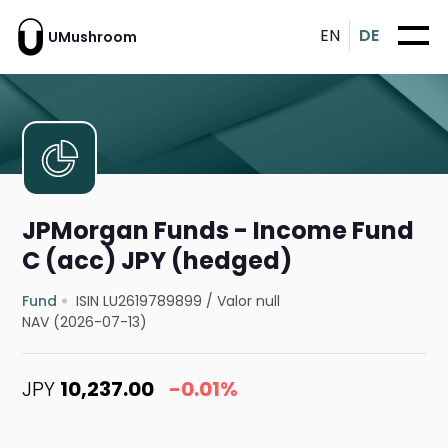
EN
DE
UMushroom
JPMorgan Funds - Income Fund
C (acc) JPY (hedged)
Fund
ISIN LU2619789899
/
Valor null
NAV (2026-07-13)
JPY
10,237.00
-0.01%