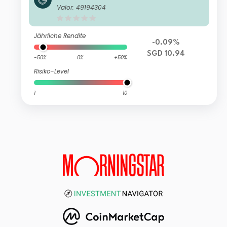
cc) SGD (hedged)
Valor: 49194304
Jährliche Rendite
-0.09%
SGD 10.94
-50%
0%
+50%
Risiko-Level
1
10