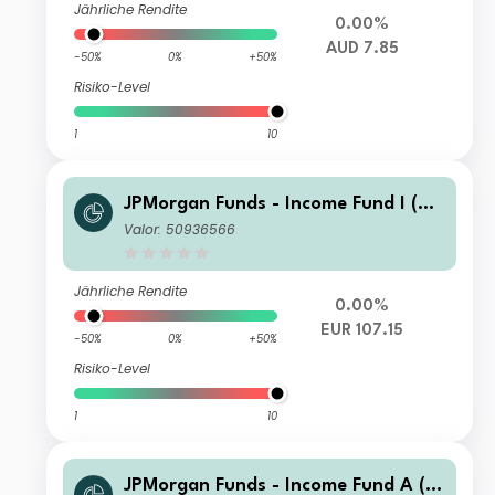
Jährliche Rendite
0.00%
AUD 7.85
-50%
0%
+50%
Risiko-Level
1
10
JPMorgan Funds - Income Fund I (ac
c) EUR (hedged)
Valor: 50936566
Jährliche Rendite
0.00%
EUR 107.15
-50%
0%
+50%
Risiko-Level
1
10
JPMorgan Funds - Income Fund A (a