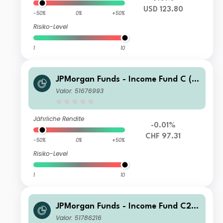
USD 123.80
-50%
0%
+50%
Risiko-Level
1
10
JPMorgan Funds - Income Fund C (a
cc) CHF (hedged)
Valor: 51676993
Jährliche Rendite
-0.01%
CHF 97.31
-50%
0%
+50%
Risiko-Level
1
10
JPMorgan Funds - Income Fund C2
(div) USD
Valor: 51786216