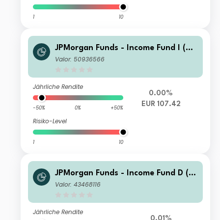
1
10
JPMorgan Funds - Income Fund I (ac
c) EUR (hedged)
Valor: 50936566
Jährliche Rendite
0.00%
EUR 107.42
-50%
0%
+50%
Risiko-Level
1
10
JPMorgan Funds - Income Fund D (ac
c) USD
Valor: 43468116
Jährliche Rendite
0.01%