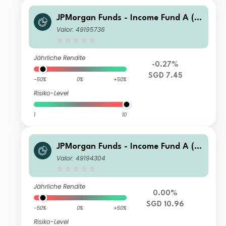
JPMorgan Funds - Income Fund A (m
th) SGD
Valor: 49195736
Jährliche Rendite
-0.27%
SGD 7.45
-50%
0%
+50%
Risiko-Level
1
10
JPMorgan Funds - Income Fund A (a
cc) SGD (hedged)
Valor: 49194304
Jährliche Rendite
0.00%
SGD 10.96
-50%
0%
+50%
Risiko-Level