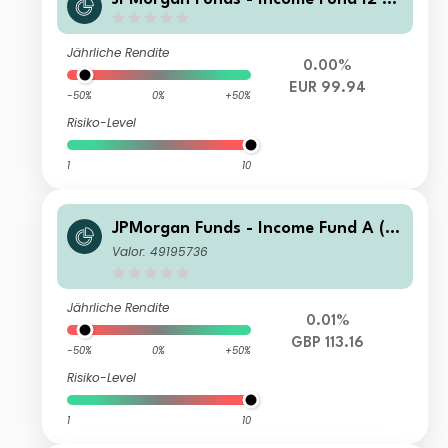
v) EUR (hedged)
Jährliche Rendite
0.00%
EUR 99.94
-50%
0%
+50%
Risiko-Level
1
10
JPMorgan Funds - Income Fund A (a
cc) GBP (hedged)
Valor: 49195736
Jährliche Rendite
0.01%
GBP 113.16
-50%
0%
+50%
Risiko-Level
1
10