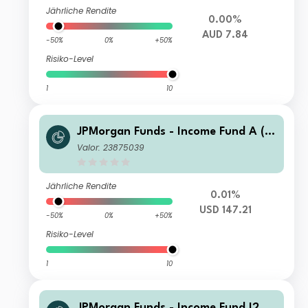
Jährliche Rendite
0.00%
AUD 7.84
-50%
0%
+50%
Risiko-Level
1
10
JPMorgan Funds - Income Fund A (a
cc) USD
Valor: 23875039
Jährliche Rendite
0.01%
USD 147.21
-50%
0%
+50%
Risiko-Level
1
10
JPMorgan Funds - Income Fund I2 (di