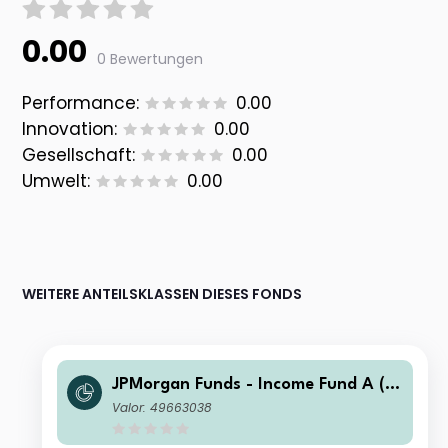
0.00
0 Bewertungen
Performance:
0.00
Innovation:
0.00
Gesellschaft:
0.00
Umwelt:
0.00
WEITERE ANTEILSKLASSEN DIESES FONDS
JPMorgan Funds - Income Fund A (m
th) AUD (hedged)
Valor: 49663038