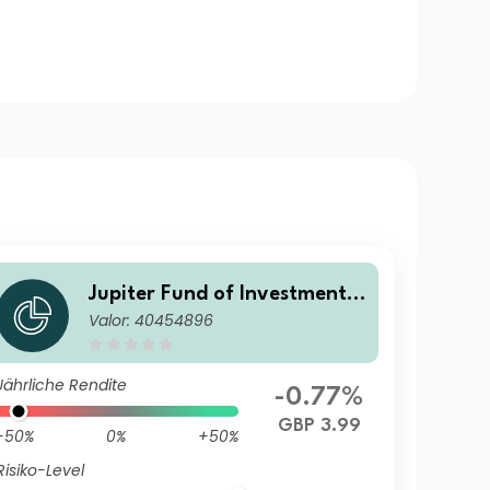
Jupiter Fund of Investment T
Valor: 40454896
rusts L Acc
Jährliche Rendite
-0.77%
GBP 3.99
-50%
0%
+50%
Risiko-Level