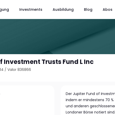
gung
Investments
Ausbildung
Blog
Abos
f Investment Trusts Fund L Inc
34
/
Valor 836866
c
Der Jupiter Fund of Investm
indem er mindestens 70 % 
und anderen geschlossenen 
Londoner Börse notiert sind