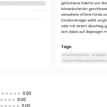
gefächerte Palette von Wer
börsenkotierten geschlosse
Positiv
verwaltete offene Fonds s
Fondsmanager wählt sorgfä
oder mit einem Abschlag g
sich dabei auf diejenigen
Tags:
investmentfonds
ia global
ftse all-share equity invest
0.00
0.00
0.00