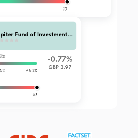
10
upiter Fund of Investment T
usts I-Class income Units
ite
-0.77%
GBP 3.97
0%
+50%
10