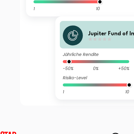
1
10
Jupiter Fund of I
rusts J Acc
Jährliche Rendite
-50%
0%
+50%
Risiko-Level
1
10