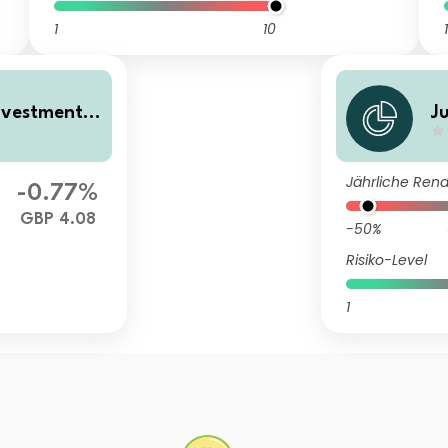
1
10
1
nvestment T
J
r
Jährliche Rend
-0.77%
GBP 4.08
-50%
Risiko-Level
1