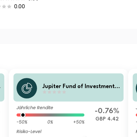
0.00
T
Jupiter Fund of Investment T
rusts I Acc
Jährliche Rendite
%
-0.76%
GBP 4.42
-50%
0%
+50%
Risiko-Level