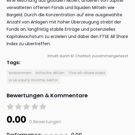
eine Mischung aus globalen Aktien, anderen von Jupiter
verwalteten offenen Fonds und liquiden Mitteln wie
Bargeld. Durch die Konzentration auf eine ausgewählte
Anzahl von Anlagen mit hoher Überzeugung strebt der
Fonds an, langfristig stabile Erträge und potenzielles
Kapitalwachstum zu erzielen und dabei den FTSE All Share
Index zu übertreffen.
Inhalt durch KI Chatbot zusammengefasst
Tags:
einkommen
britische aktien
ftse all-share index
ia uk equity income sektor
Bewertungen & Kommentare
0.00
0 Bewertungen