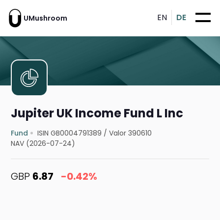
EN
DE
UMushroom
Jupiter UK Income Fund L Inc
Fund
ISIN GB0004791389
/
Valor 390610
NAV (2026-07-24)
GBP
6.87
-0.42%