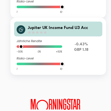
Risiko-Level
1
10
Jupiter UK Income Fund U3 Acc
Jährliche Rendite
-0.43%
GBP 1.18
-50%
0%
+50%
Risiko-Level
1
10