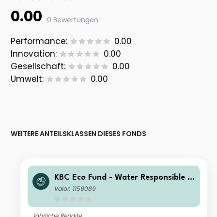
0.00
0 Bewertungen
Performance:
0.00
Innovation:
0.00
Gesellschaft:
0.00
Umwelt:
0.00
WEITERE ANTEILSKLASSEN DIESES FONDS
KBC Eco Fund - Water Responsible In
vesting Classic Dis
Valor: 1159089
Jährliche Rendite