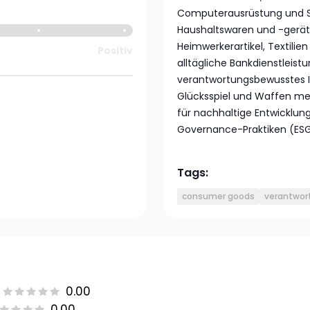
Computerausrüstung und So
Haushaltswaren und -gerät
Heimwerkerartikel, Textili
Positiv
alltägliche Bankdienstleist
verantwortungsbewusstes I
Glücksspiel und Waffen mei
für nachhaltige Entwicklun
Governance-Praktiken (ESG
Tags:
consumer goods
verantwort
0.00
0.00