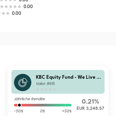
0.00
0.00
KBC Equity Fund - We Live R
Valor: 8615
esponsible Investing Classic
Cap
Jährliche Rendite
0.21%
EUR 3,248.57
-50%
0%
+50%