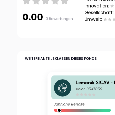
Innovation:
Gesellschaft:
0.00
0 Bewertungen
Umwelt:
WEITERE ANTEILSKLASSEN DIESES FONDS
Lemanik SICAV - 
Valor: 3547059
exible Bond Capit
stitutional EUR K
Jährliche Rendite