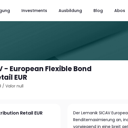
gung
Investments
Ausbildung
Blog
Abos
 - European Flexible Bond
etail EUR
9
/
Valor null
ribution Retail EUR
Der Lemanik SICAV European
Renditemaximierung an, i
vorwiegend in eine breit g