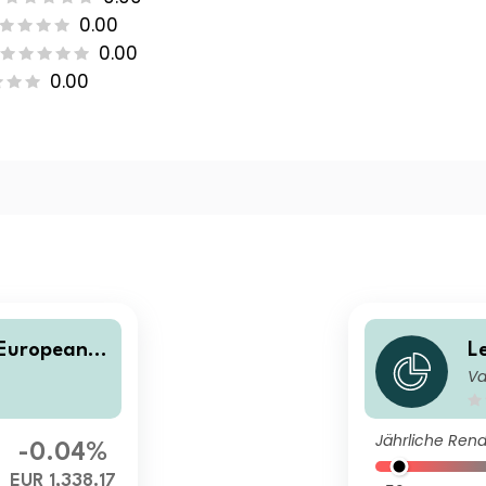
0.00
0.00
0.00
European Fl
L
Va
alisation In
e
e
Jährliche Rend
-0.04%
EUR 1,338.17