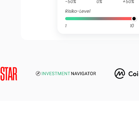
-50%
0%
+50%
Risiko-Level
1
10