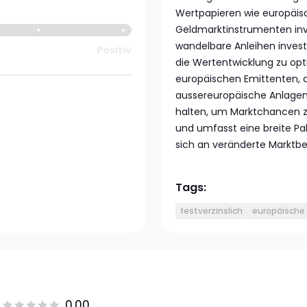
Wertpapieren wie europäi
Geldmarktinstrumenten inve
wandelbare Anleihen invest
Positiv
die Wertentwicklung zu opt
europäischen Emittenten, 
aussereuropäische Anlagen
halten, um Marktchancen zu 
und umfasst eine breite Pa
sich an veränderte Marktb
Tags:
festverzinslich
europäische
0.00