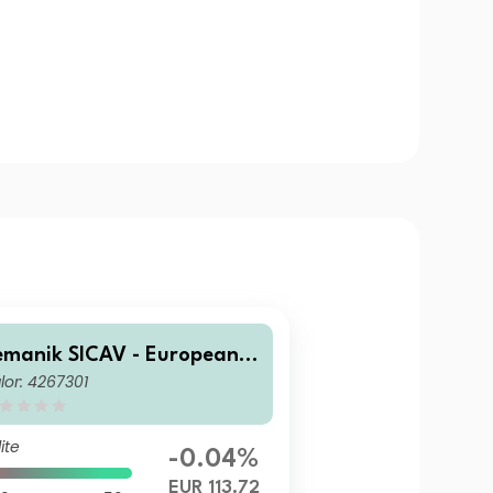
emanik SICAV - European Fl
lor: 4267301
xible Bond Capitalisation R
tail EUR
ite
-0.04%
EUR 113.72