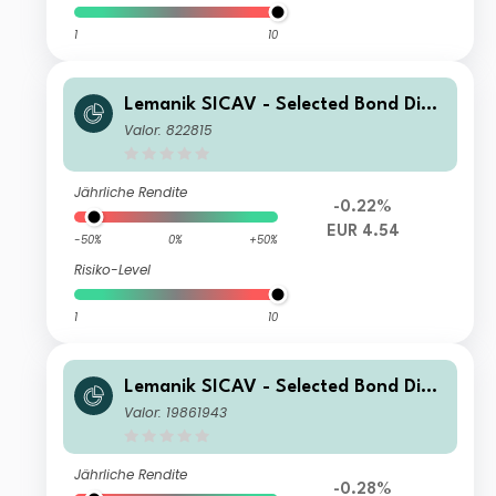
1
10
Lemanik SICAV - Selected Bond Distr
ibution Retail EUR A
Valor: 822815
Jährliche Rendite
-0.22%
EUR 4.54
-50%
0%
+50%
Risiko-Level
1
10
Lemanik SICAV - Selected Bond Distr
ibution Institutional EUR
Valor: 19861943
Jährliche Rendite
-0.28%