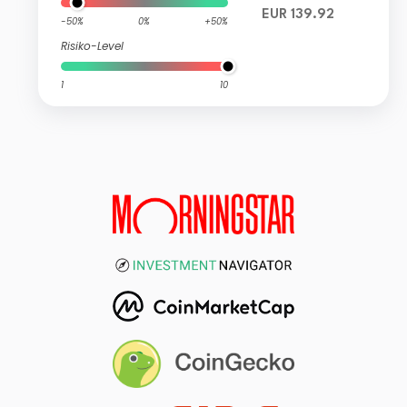
EUR 139.92
-50%
0%
+50%
Risiko-Level
1
10