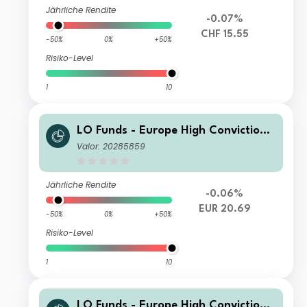
Jährliche Rendite
-0.07%
CHF 15.55
-50%
0%
+50%
Risiko-Level
1
10
LO Funds - Europe High Conviction
(EUR) MA
Valor: 20285859
Jährliche Rendite
-0.06%
EUR 20.69
-50%
0%
+50%
Risiko-Level
1
10
LO Funds - Europe High Conviction