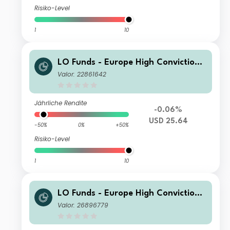
Risiko-Level
1
10
LO Funds - Europe High Conviction
Syst. Hdg (USD) PA
Valor: 22861642
Jährliche Rendite
-0.06%
USD 25.64
-50%
0%
+50%
Risiko-Level
1
10
LO Funds - Europe High Conviction
Syst. Hdg (CHF) PA
Valor: 26896779