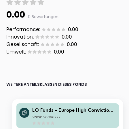
0.00
0 Bewertungen
Performance:
0.00
Innovation:
0.00
Gesellschaft:
0.00
Umwelt:
0.00
WEITERE ANTEILSKLASSEN DIESES FONDS
LO Funds - Europe High Conviction
Syst Hdg (CHF) MD
Valor: 26896777