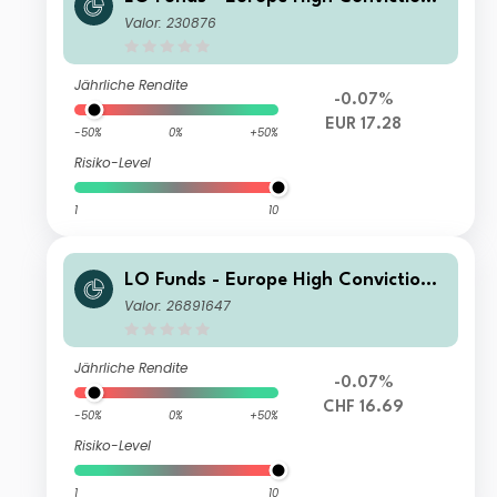
(EUR) PD
Valor: 230876
Jährliche Rendite
-0.07%
EUR 17.28
-50%
0%
+50%
Risiko-Level
1
10
LO Funds - Europe High Conviction
Syst. Hdg (CHF) NA
Valor: 26891647
Jährliche Rendite
-0.07%
CHF 16.69
-50%
0%
+50%
Risiko-Level
1
10