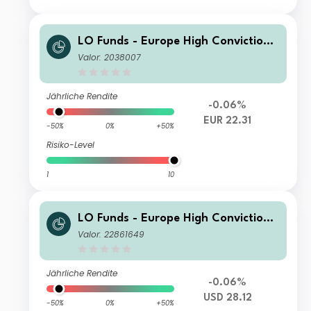
LO Funds - Europe High Conviction
(EUR) NA
Valor: 2038007
Jährliche Rendite
-0.06%
EUR 22.31
-50%
0%
+50%
Risiko-Level
1
10
LO Funds - Europe High Conviction
Syst. Hdg (USD) NA
Valor: 22861649
Jährliche Rendite
-0.06%
USD 28.12
-50%
0%
+50%