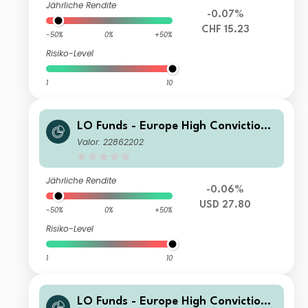
Jährliche Rendite
-0.07%
CHF 15.23
-50%
0%
+50%
Risiko-Level
1
10
LO Funds - Europe High Conviction
Syst. Hdg (USD) MA
Valor: 22862202
Jährliche Rendite
-0.06%
USD 27.80
-50%
0%
+50%
Risiko-Level
1
10
LO Funds - Europe High Conviction