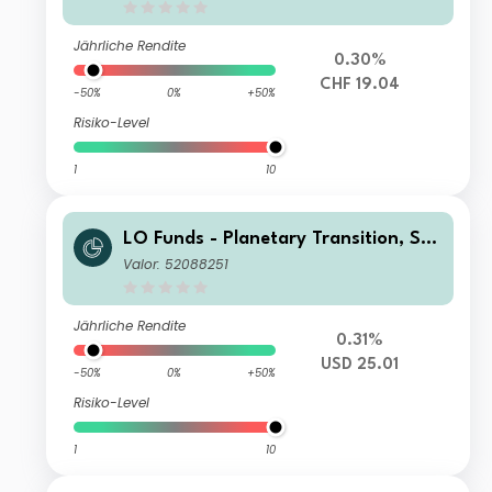
Jährliche Rendite
0.30%
CHF 19.04
-50%
0%
+50%
Risiko-Level
1
10
LO Funds - Planetary Transition, See
d, (USD) IA
Valor: 52088251
Jährliche Rendite
0.31%
USD 25.01
-50%
0%
+50%
Risiko-Level
1
10