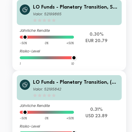
LO Funds - Planetary Transition, Sys
t. NAV Hdg, (EUR) MA
Valor: 52199865
Jährliche Rendite
0.30%
EUR 20.79
-50%
0%
+50%
Risiko-Level
1
10
LO Funds - Planetary Transition, (US
D) MD
Valor: 52195842
Jährliche Rendite
0.31%
USD 23.89
-50%
0%
+50%
Risiko-Level