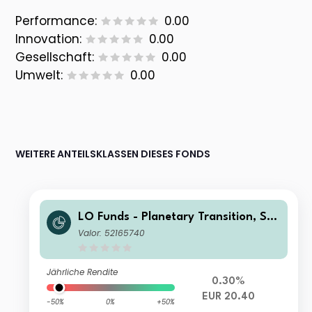
Performance:
0.00
Innovation:
0.00
Gesellschaft:
0.00
Umwelt:
0.00
WEITERE ANTEILSKLASSEN DIESES FONDS
LO Funds - Planetary Transition, Sys
t. NAV Hdg, Seed, (EUR) PA
Valor: 52165740
Jährliche Rendite
0.30%
EUR 20.40
-50%
0%
+50%