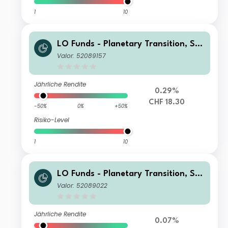
1
10
LO Funds - Planetary Transition, Sys
t. NAV Hdg, (CHF) PD
Valor: 52089157
Jährliche Rendite
0.29%
CHF 18.30
-50%
0%
+50%
Risiko-Level
1
10
LO Funds - Planetary Transition, Sys
t. NAV Hdg, (CHF) NA
Valor: 52089022
Jährliche Rendite
0.07%