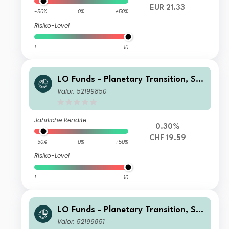
EUR 21.33
-50%
0%
+50%
Risiko-Level
1
10
LO Funds - Planetary Transition, Sys
t. NAV Hdg, Seed, (CHF) MA
Valor: 52199850
Jährliche Rendite
0.30%
CHF 19.59
-50%
0%
+50%
Risiko-Level
1
10
LO Funds - Planetary Transition, Sys
t. NAV Hdg, Seed, (CHF) MD
Valor: 52199851