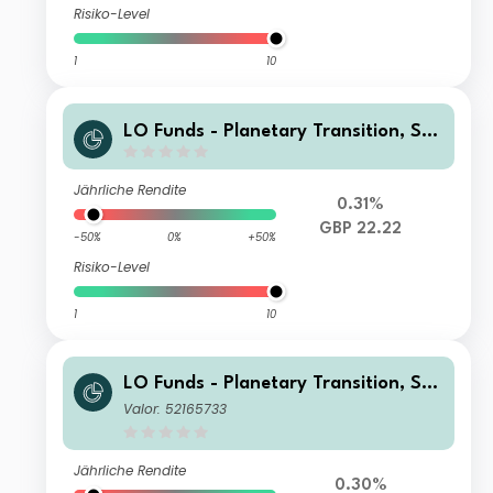
Risiko-Level
1
10
LO Funds - Planetary Transition, Sys
t. NAV Hdg, X1, Seed, (GBP) MD
Jährliche Rendite
0.31%
GBP 22.22
-50%
0%
+50%
Risiko-Level
1
10
LO Funds - Planetary Transition, Sys
t. NAV Hdg, Seed, (EUR) MA
Valor: 52165733
Jährliche Rendite
0.30%