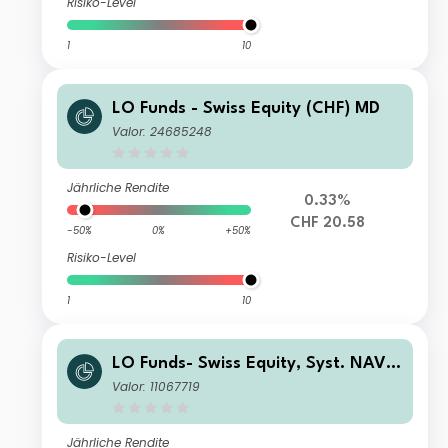
Risiko-Level
1
10
LO Funds - Swiss Equity (CHF) MD
Valor: 24685248
Jährliche Rendite
0.33%
CHF 20.58
-50%
0%
+50%
Risiko-Level
1
10
LO Funds- Swiss Equity, Syst. NAV
Hdg, (USD) MA
Valor: 11067719
Jährliche Rendite