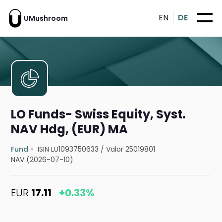
EN
DE
UMushroom
LO Funds- Swiss Equity, Syst.
NAV Hdg, (EUR) MA
Fund
ISIN LU1093750633
/
Valor 25019801
NAV (2026-07-10)
EUR
17.11
+0.33%