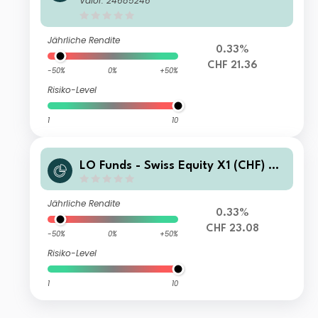
Valor: 24685246
Jährliche Rendite
0.33%
CHF 21.36
-50%
0%
+50%
Risiko-Level
1
10
LO Funds - Swiss Equity X1 (CHF) M
A
Jährliche Rendite
0.33%
CHF 23.08
-50%
0%
+50%
Risiko-Level
1
10