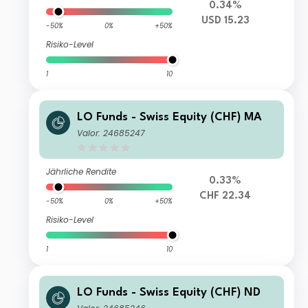
0.34%
USD 15.23
-50%
0%
+50%
Risiko-Level
1
10
LO Funds - Swiss Equity (CHF) MA
Valor: 24685247
Jährliche Rendite
0.33%
CHF 22.34
-50%
0%
+50%
Risiko-Level
1
10
LO Funds - Swiss Equity (CHF) ND