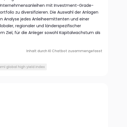
 Unternehmensanleihen mit Investment-Grade-
rtfolio zu diversifizieren. Die Auswahl der Anlagen
rten Analyse jedes Anleiheemittenten und einer
obaler, regionaler und länderspezifischer
m Ziel, für die Anleger sowohl Kapitalwachstum als
Inhalt durch KI Chatbot zusammengefasst
aml global high yield index