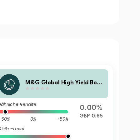
M&G Global High Yield Bond
Fund Sterling PP Inc
Jährliche Rendite
0.00%
GBP 0.85
-50%
0%
+50%
Risiko-Level