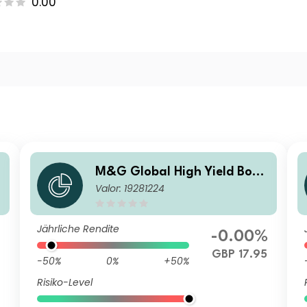
0.00
d
M&G Global High Yield Bond
Valor: 19281224
Fund Sterling I Acc
Jährliche Rendite
-0.00%
GBP 17.95
-50%
0%
+50%
Risiko-Level