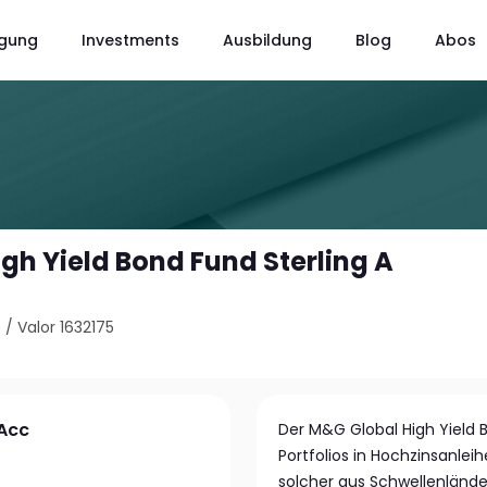
gung
Investments
Ausbildung
Blog
Abos
gh Yield Bond Fund Sterling A
9
/
Valor 1632175
 Acc
Der M&G Global High Yield 
Portfolios in Hochzinsanlei
solcher aus Schwellenländ