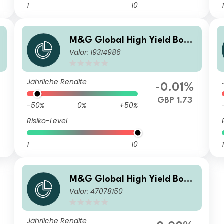
1
10
1
d
M&G Global High Yield Bond
Valor: 19314986
Fund Sterling R Acc
Jährliche Rendite
-0.01%
GBP 1.73
-50%
0%
+50%
Risiko-Level
1
10
1
M&G Global High Yield Bond
Valor: 47078150
Fund Sterling PP Acc
Jährliche Rendite