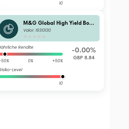
10
M&G Global High Yield Bond
Valor: 19313130
Fund Sterling I Inc
Jährliche Rendite
-0.00%
GBP 8.84
-50%
0%
+50%
Risiko-Level
10