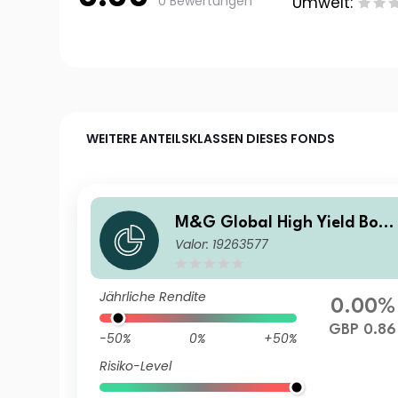
0 Bewertungen
Umwelt:
WEITERE ANTEILSKLASSEN DIESES FONDS
M&G Global High Yield Bon
Valor: 19263577
Fund Sterling R Inc
Jährliche Rendite
0.00%
GBP 0.86
-50%
0%
+50%
Risiko-Level