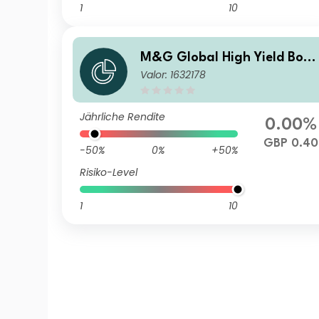
1
10
M&G Global High Yield Bon
Valor: 1632178
Fund Sterling A Inc
Jährliche Rendite
0.00%
GBP 0.40
-50%
0%
+50%
Risiko-Level
1
10