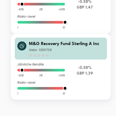
-0.58%
GBP 1.47
-50%
0%
+50%
Risiko-Level
1
10
M&G Recovery Fund Sterling A Inc
Valor: 1395709
Jährliche Rendite
-0.58%
GBP 1.39
-50%
0%
+50%
Risiko-Level
1
10