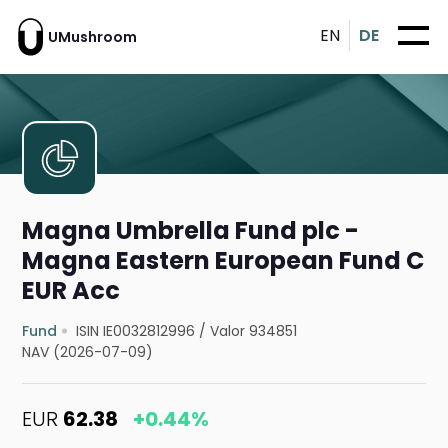
EN
DE
UMushroom
Magna Umbrella Fund plc -
Magna Eastern European Fund C
EUR Acc
Fund
ISIN IE0032812996
/
Valor 934851
NAV (2026-07-09)
EUR
62.38
+0.44%