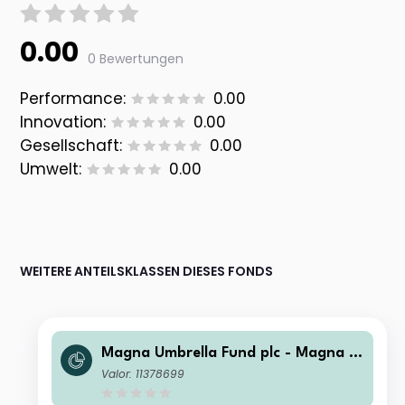
0.00
0 Bewertungen
Performance:
0.00
Innovation:
0.00
Gesellschaft:
0.00
Umwelt:
0.00
WEITERE ANTEILSKLASSEN DIESES FONDS
Magna Umbrella Fund plc - Magna E
astern European Fund R Acc
Valor: 11378699