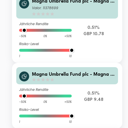
Magna Umbrella Fund plc - Magna E
astern European Fund R Acc
Valor: 11378699
Jährliche Rendite
0.51%
GBP 10.78
-50%
0%
+50%
Risiko-Level
1
10
Magna Umbrella Fund plc - Magna E
astern European Fund G GBP
Jährliche Rendite
0.51%
GBP 9.48
-50%
0%
+50%
Risiko-Level
1
10