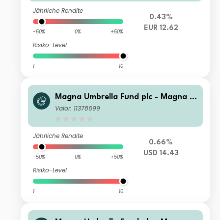
Jährliche Rendite
0.43%
EUR 12.62
-50%
0%
+50%
Risiko-Level
1
10
Magna Umbrella Fund plc - Magna E
astern European Fund R Acc
Valor: 11378699
Jährliche Rendite
0.66%
USD 14.43
-50%
0%
+50%
Risiko-Level
1
10