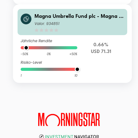
Magna Umbrella Fund plc - Magna E
astern European Fund C EUR Acc
Valor: 934851
Jährliche Rendite
0.66%
USD 71.31
-50%
0%
+50%
Risiko-Level
1
10