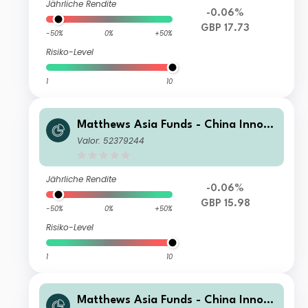
Jährliche Rendite
-0.06%
GBP 17.73
-50%
0%
+50%
Risiko-Level
1
10
Matthews Asia Funds - China Innova
tors Fund I GBP Acc
Valor: 52379244
Jährliche Rendite
-0.06%
GBP 15.98
-50%
0%
+50%
Risiko-Level
1
10
Matthews Asia Funds - China Innova