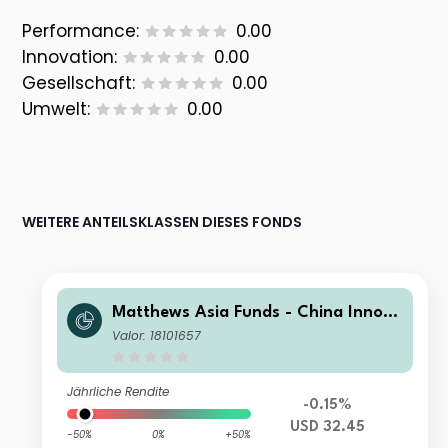
Performance:
0.00
Innovation:
0.00
Gesellschaft:
0.00
Umwelt:
0.00
WEITERE ANTEILSKLASSEN DIESES FONDS
Matthews Asia Funds - China Innova
tors Fund A USD Acc
Valor: 18101657
Jährliche Rendite
-0.15%
USD 32.45
-50%
0%
+50%