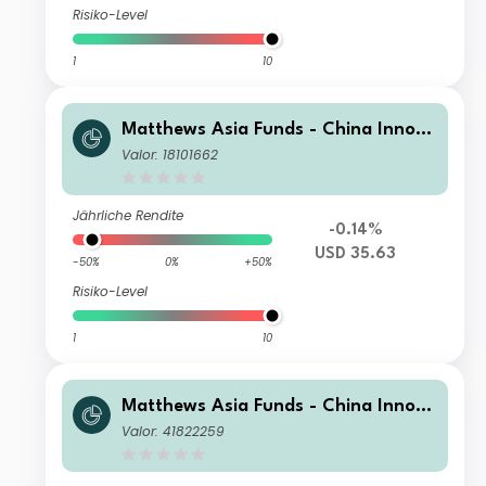
Risiko-Level
1
10
Matthews Asia Funds - China Innova
tors Fund I USD Acc
Valor: 18101662
Jährliche Rendite
-0.14%
USD 35.63
-50%
0%
+50%
Risiko-Level
1
10
Matthews Asia Funds - China Innova
tors Fund S GBP Acc
Valor: 41822259