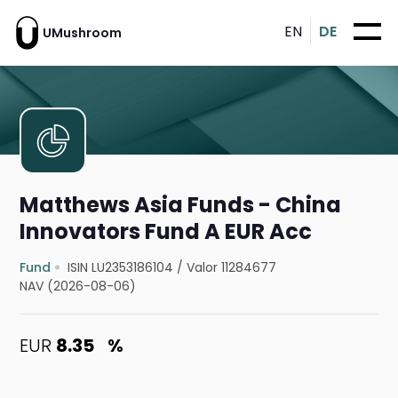
EN
DE
UMushroom
Matthews Asia Funds - China
Innovators Fund A EUR Acc
Fund
ISIN LU2353186104
/
Valor 11284677
NAV (2026-08-06)
EUR
8.35
%