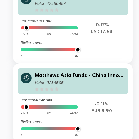
tors Fund S USD Acc
Valor: 42580494
Jährliche Rendite
-0.17%
USD 17.54
-50%
0%
+50%
Risiko-Level
1
10
Matthews Asia Funds - China Innova
tors Fund S EUR Acc
Valor: 11284595
Jährliche Rendite
-0.11%
EUR 8.90
-50%
0%
+50%
Risiko-Level
1
10