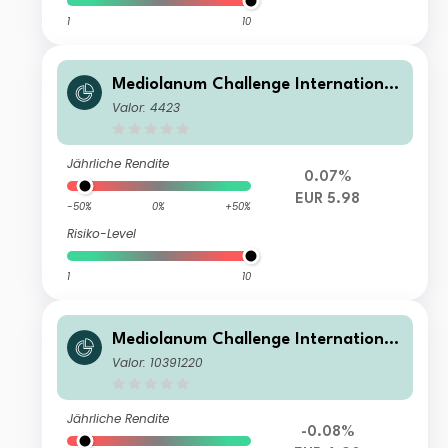
1
10
Mediolanum Challenge International
Inc Hedged L-A
Valor: 4423
Jährliche Rendite
0.07%
EUR 5.98
-50%
0%
+50%
Risiko-Level
1
10
Mediolanum Challenge International
Income L A
Valor: 10391220
Jährliche Rendite
-0.08%