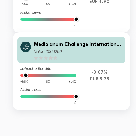
EUR 4.90
-50%
0%
+50%
Risiko-Level
1
10
Mediolanum Challenge International
Income S B
Valor: 10391250
Jährliche Rendite
-0.07%
EUR 8.38
-50%
0%
+50%
Risiko-Level
1
10