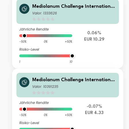
Mediolanum Challenge International
Inc Hedged S-A
Valor: 1333626
Jährliche Rendite
0.06%
EUR 10.29
-50%
0%
+50%
Risiko-Level
1
10
Mediolanum Challenge International
Income L B
Valor: 10391235
Jährliche Rendite
-0.07%
EUR 4.33
-50%
0%
+50%
Risiko-Level