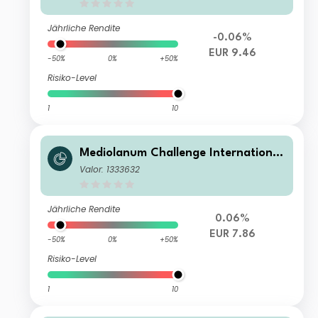
Jährliche Rendite
-0.06%
EUR 9.46
-50%
0%
+50%
Risiko-Level
1
10
Mediolanum Challenge International
Inc Hedged S-B
Valor: 1333632
Jährliche Rendite
0.06%
EUR 7.86
-50%
0%
+50%
Risiko-Level
1
10