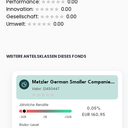
Performance:
0.00
Innovation:
0.00
Gesellschaft:
0.00
Umwelt:
0.00
WEITERE ANTEILSKLASSEN DIESES FONDS
Metzler German Smaller Companies
B
Valor: 12450447
Jährliche Rendite
0.05%
EUR 160.95
-50%
0%
+50%
Risiko-Level