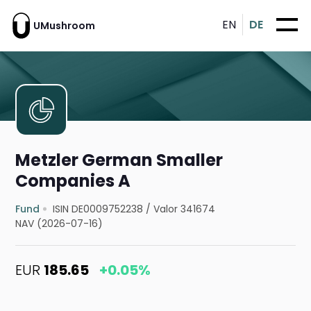
EN
DE
UMushroom
Metzler German Smaller
Companies A
Fund
ISIN DE0009752238
/
Valor 341674
NAV (2026-07-16)
EUR
185.65
+0.05%