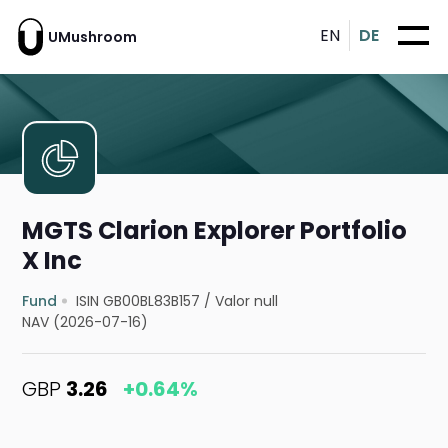
EN
DE
UMushroom
MGTS Clarion Explorer Portfolio
X Inc
Fund
ISIN GB00BL83B157
/
Valor null
NAV (2026-07-16)
GBP
3.26
+0.64%