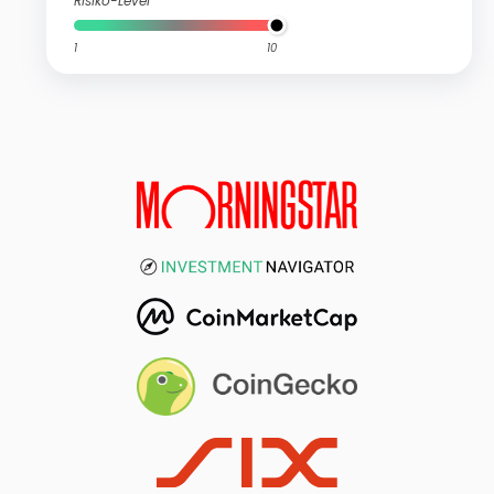
Risiko-Level
1
10