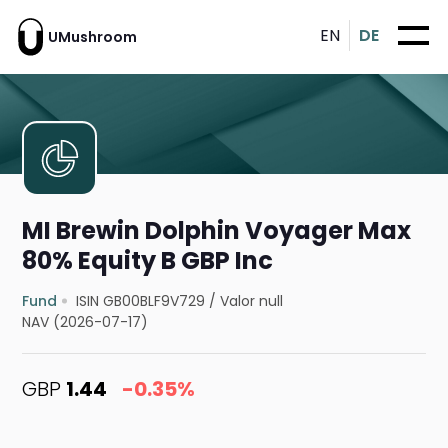
EN
DE
UMushroom
MI Brewin Dolphin Voyager Max
80% Equity B GBP Inc
Fund
ISIN GB00BLF9V729
/
Valor null
NAV (2026-07-17)
GBP
1.44
-0.35%