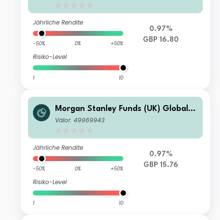
Jährliche Rendite
0.97%
GBP 16.80
-50%
0%
+50%
Risiko-Level
1
10
Morgan Stanley Funds (UK) Global B
rands Fund I Income Hedged
Valor: 49969943
Jährliche Rendite
0.97%
GBP 15.76
-50%
0%
+50%
Risiko-Level
1
10