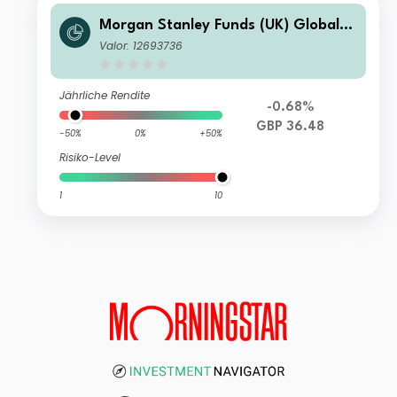
Morgan Stanley Funds (UK) Global B
rands Fund I Income Inc
Valor: 12693736
Jährliche Rendite
-0.68%
GBP 36.48
-50%
0%
+50%
Risiko-Level
1
10