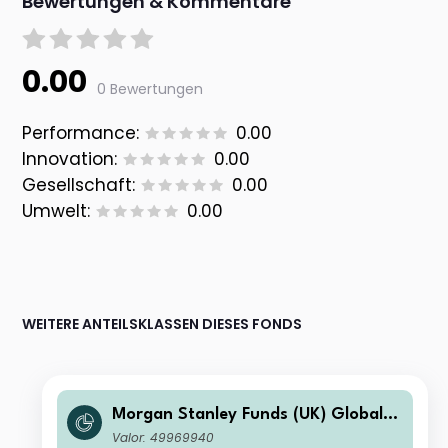
Bewertungen & Kommentare
0.00
0 Bewertungen
Performance:
0.00
Innovation:
0.00
Gesellschaft:
0.00
Umwelt:
0.00
WEITERE ANTEILSKLASSEN DIESES FONDS
Morgan Stanley Funds (UK) Global B
rands Fund I Accumulation Hedged
Valor: 49969940