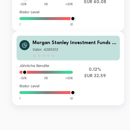
EUR 40.08
-50%
0%
+50%
Risiko-Level
1
10
Morgan Stanley Investment Funds -
Euro Bond Fund C
Valor: 4295103
Jährliche Rendite
0.12%
EUR 32.59
-50%
0%
+50%
Risiko-Level
1
10