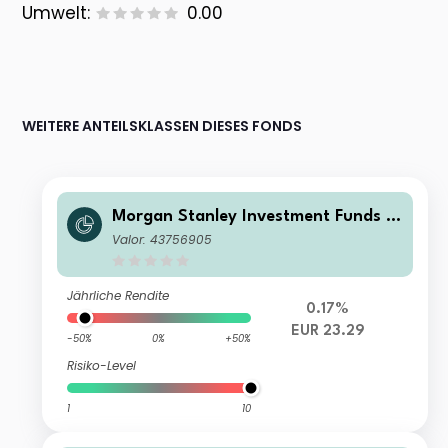
Umwelt:
0.00
WEITERE ANTEILSKLASSEN DIESES FONDS
Morgan Stanley Investment Funds -
Euro Bond Fund ZX
Valor: 43756905
Jährliche Rendite
0.17%
EUR 23.29
-50%
0%
+50%
Risiko-Level
1
10