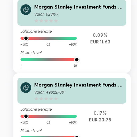
Morgan Stanley Investment Funds -
Euro Bond Fund B
Valor: 623107
Jährliche Rendite
0.09%
EUR 11.63
-50%
0%
+50%
Risiko-Level
1
10
Morgan Stanley Investment Funds -
Euro Bond Fund N
Valor: 49322788
Jährliche Rendite
0.17%
EUR 23.75
-50%
0%
+50%
Risiko-Level