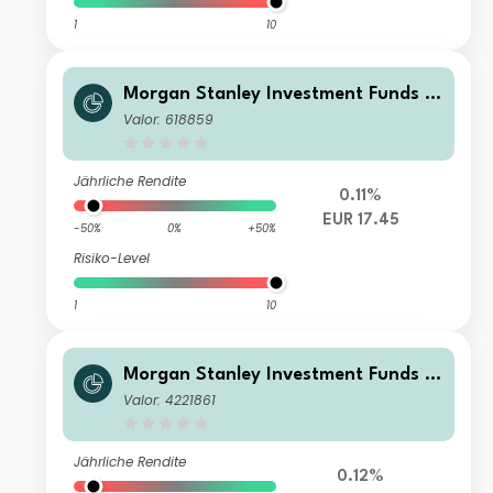
1
10
Morgan Stanley Investment Funds -
Euro Bond Fund I
Valor: 618859
Jährliche Rendite
0.11%
EUR 17.45
-50%
0%
+50%
Risiko-Level
1
10
Morgan Stanley Investment Funds -
Euro Bond Fund Z
Valor: 4221861
Jährliche Rendite
0.12%