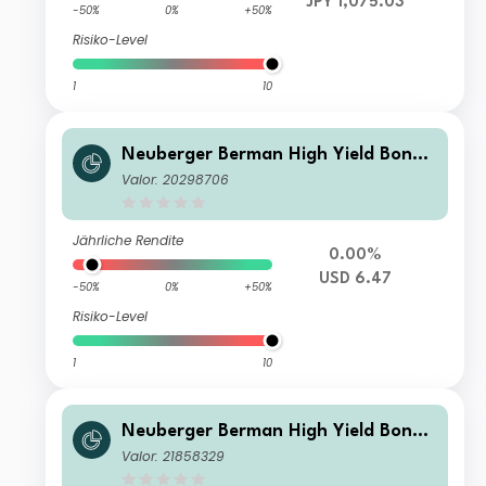
JPY 1,075.03
-50%
0%
+50%
Risiko-Level
1
10
Neuberger Berman High Yield Bond
Fund Class USD A (Weekly) Distributi
Valor: 20298706
ng
Jährliche Rendite
0.00%
USD 6.47
-50%
0%
+50%
Risiko-Level
1
10
Neuberger Berman High Yield Bond
Fund CAD A (Monthly) Distributing C
Valor: 21858329
lass