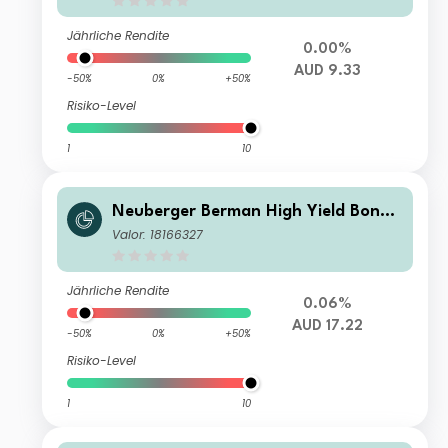
Jährliche Rendite
0.00%
AUD 9.33
-50%
0%
+50%
Risiko-Level
1
10
Neuberger Berman High Yield Bond
Fund AUD A Accumulating Class
Valor: 18166327
Jährliche Rendite
0.06%
AUD 17.22
-50%
0%
+50%
Risiko-Level
1
10