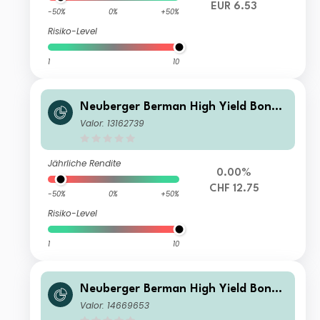
EUR 6.53
-50%
0%
+50%
Risiko-Level
1
10
Neuberger Berman High Yield Bond
Fund CHF A Accumulating Class
Valor: 13162739
Jährliche Rendite
0.00%
CHF 12.75
-50%
0%
+50%
Risiko-Level
1
10
Neuberger Berman High Yield Bond
Fund AUD I Income Class
Valor: 14669653