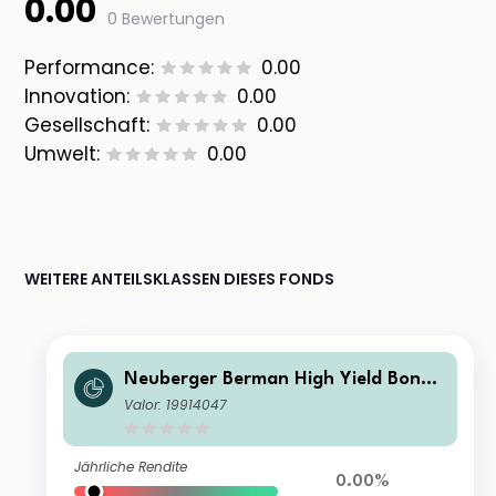
0.00
0 Bewertungen
Performance:
0.00
Innovation:
0.00
Gesellschaft:
0.00
Umwelt:
0.00
WEITERE ANTEILSKLASSEN DIESES FONDS
Neuberger Berman High Yield Bond
Fund EUR I2 Distributing Class
Valor: 19914047
Jährliche Rendite
0.00%