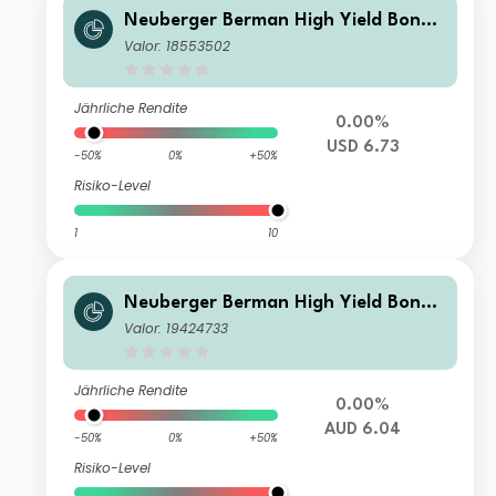
Neuberger Berman High Yield Bond
Fund Class USD A (Monthly) Distribu
Valor: 18553502
ting
Jährliche Rendite
0.00%
USD 6.73
-50%
0%
+50%
Risiko-Level
1
10
Neuberger Berman High Yield Bond
Fund AUD A (Monthly) Distributing C
Valor: 19424733
lass
Jährliche Rendite
0.00%
AUD 6.04
-50%
0%
+50%
Risiko-Level