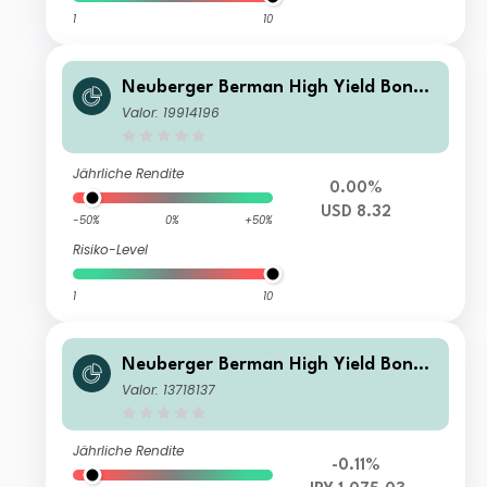
1
10
Neuberger Berman High Yield Bond
Fund Class USD I2 Distributing
Valor: 19914196
Jährliche Rendite
0.00%
USD 8.32
-50%
0%
+50%
Risiko-Level
1
10
Neuberger Berman High Yield Bond
Fund JPY A (Monthly) Distributing Cl
Valor: 13718137
ass Unhedged
Jährliche Rendite
-0.11%