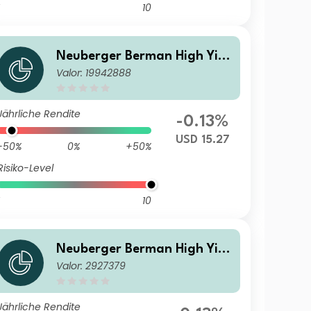
10
Neuberger Berman High Yiel
Valor: 19942888
d Bond Fund Class USD T Acc
umulating
Jährliche Rendite
-0.13%
USD 15.27
-50%
0%
+50%
Risiko-Level
10
Neuberger Berman High Yiel
Valor: 2927379
d Bond Fund GBP A Distributi
ng Class
Jährliche Rendite