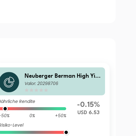
Neuberger Berman High Yiel
Valor: 20298706
d Bond Fund Class USD A (W
eekly) Distributing
Jährliche Rendite
-0.15%
USD 6.53
-50%
0%
+50%
Risiko-Level