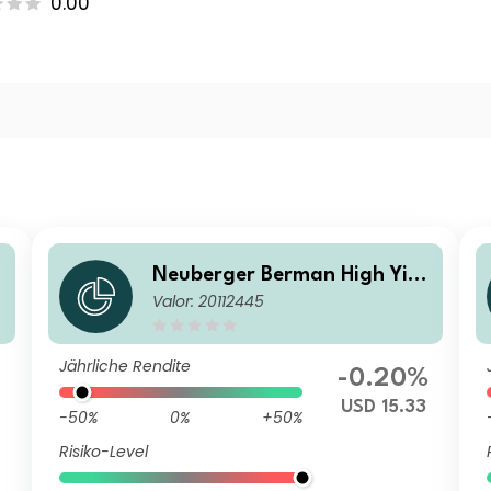
0.00
Neuberger Berman High Yiel
Valor: 20112445
l
d Bond Fund Class USD C Acc
umulating
Jährliche Rendite
-0.20%
USD 15.33
-50%
0%
+50%
Risiko-Level