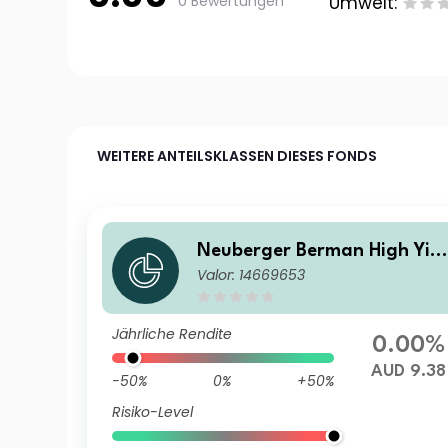
0 Bewertungen
Umwelt:
WEITERE ANTEILSKLASSEN DIESES FONDS
Neuberger Berman High Yiel
Valor: 14669653
d Bond Fund AUD I Income C
ass
Jährliche Rendite
0.00%
AUD 9.38
-50%
0%
+50%
Risiko-Level