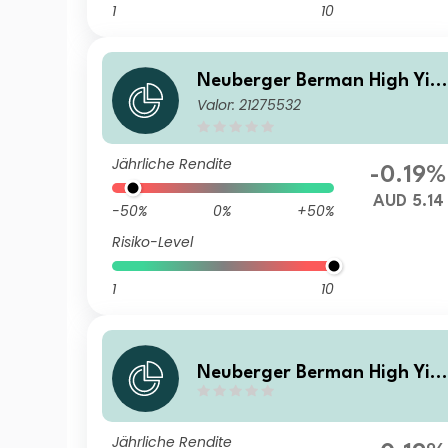
1
10
Neuberger Berman High Yiel
Valor: 21275532
d Bond Fund AUD T (Monthl
y) Distributing Class
Jährliche Rendite
-0.19%
AUD 5.14
-50%
0%
+50%
Risiko-Level
1
10
Neuberger Berman High Yiel
d Bond Fund AUD B Accumul
ating Class - Hedged
Jährliche Rendite