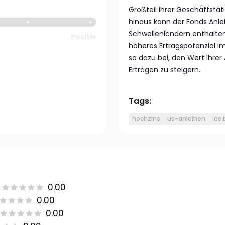
Großteil ihrer Geschäftstät
hinaus kann der Fonds Anl
Schwellenländern enthalten
Positiv
höheres Ertragspotenzial im
so dazu bei, den Wert Ihre
Erträgen zu steigern.
Tags:
hochzins
us-anleihen
ice 
0.00
0.00
0.00