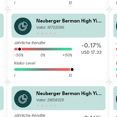
1
10
1
Neuberger Berman High Yiel
Valor: 19702086
d Bond Fund Class USD U Acc
umulating
Jährliche Rendite
-0.17%
USD 17.33
-50%
0%
+50%
Risiko-Level
1
10
1
Neuberger Berman High Yiel
Valor: 21858329
d Bond Fund CAD A (Monthl
y) Distributing Class
Jährliche Rendite