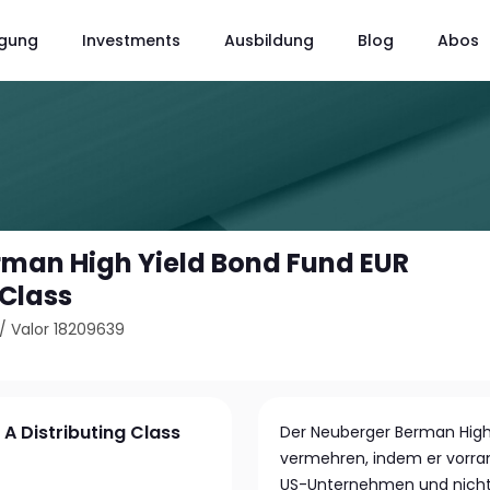
gung
Investments
Ausbildung
Blog
Abos
man High Yield Bond Fund EUR
 Class
/
Valor 18209639
A Distributing Class
Der Neuberger Berman High Y
vermehren, indem er vorrang
US-Unternehmen und nich