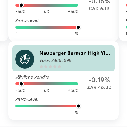
-0.16%
4
CAD 6.19
-50%
0%
+50%
Risiko-Level
1
10
1
Neuberger Berman High Yiel
Valor: 24665098
d Bond Fund ZAR E (Monthl
y) Distributing Class
Jährliche Rendite
-0.19%
ZAR 46.30
-50%
0%
+50%
Risiko-Level
1
10