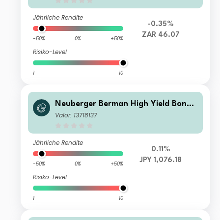
Jährliche Rendite
-0.35%
ZAR 46.07
-50%
0%
+50%
Risiko-Level
1
10
Neuberger Berman High Yield Bond
Fund JPY A (Monthly) Distributing Cl
Valor: 13718137
ass Unhedged
Jährliche Rendite
0.11%
JPY 1,076.18
-50%
0%
+50%
Risiko-Level
1
10