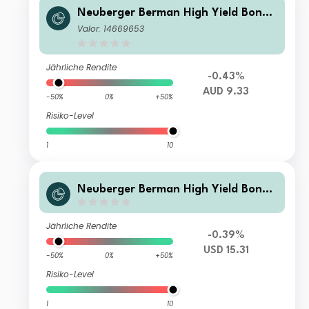
Neuberger Berman High Yield Bond
Fund AUD I Income Class
Valor: 14669653
Jährliche Rendite
-0.43%
AUD 9.33
-50%
0%
+50%
Risiko-Level
1
10
Neuberger Berman High Yield Bond
Fund Class USD M Accumulating
Jährliche Rendite
-0.39%
USD 15.31
-50%
0%
+50%
Risiko-Level
1
10