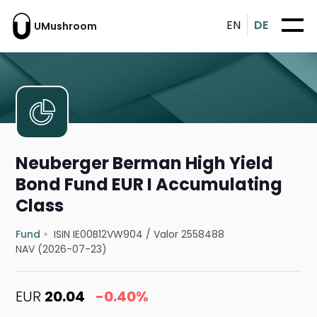
EN
DE
UMushroom
Neuberger Berman High Yield
Bond Fund EUR I Accumulating
Class
Fund
ISIN IE00B12VW904
/
Valor 2558488
NAV (2026-07-23)
EUR
20.04
-0.40%