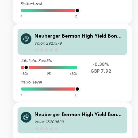
Risiko-Level
1
10
Neuberger Berman High Yield Bond
Fund GBP A Distributing Class
Valor: 2927379
Jährliche Rendite
-0.38%
GBP 7.92
-50%
0%
+50%
Risiko-Level
1
10
Neuberger Berman High Yield Bond
Fund EUR A Distributing Class
Valor: 18209639