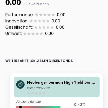
0.00
0 Bewertungen
Performance:
0.00
Innovation:
0.00
Gesellschaft:
0.00
Umwelt:
0.00
WEITERE ANTEILSKLASSEN DIESES FONDS
Neuberger Berman High Yield Bond
Fund Class USD I4 (Monthly) Distribu
Valor: 28871822
ting
Jährliche Rendite
-0.42%