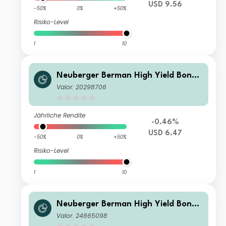
USD 9.56
-50%
0%
+50%
Risiko-Level
1
10
Neuberger Berman High Yield Bond
Fund Class USD A (Weekly) Distributi
Valor: 20298706
ng
Jährliche Rendite
-0.46%
USD 6.47
-50%
0%
+50%
Risiko-Level
1
10
Neuberger Berman High Yield Bond
Fund ZAR E (Monthly) Distributing Cl
Valor: 24665098
ass