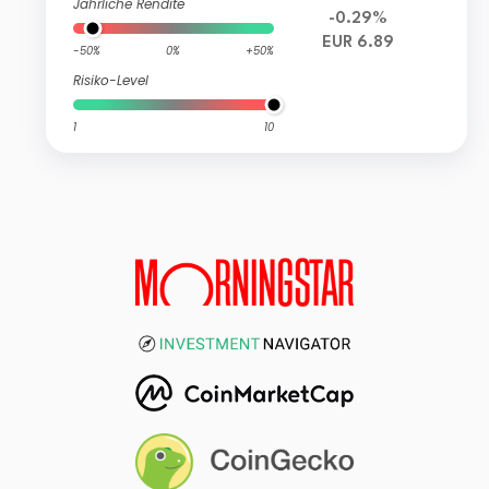
Jährliche Rendite
-0.29%
EUR 6.89
-50%
0%
+50%
Risiko-Level
1
10