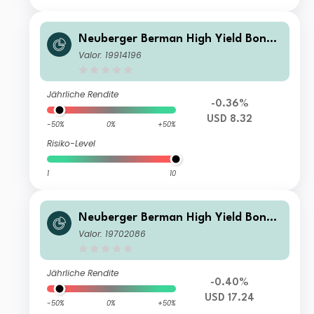
Neuberger Berman High Yield Bond
Fund Class USD I2 Distributing
Valor: 19914196
Jährliche Rendite
-0.36%
USD 8.32
-50%
0%
+50%
Risiko-Level
1
10
Neuberger Berman High Yield Bond
Fund Class USD U Accumulating
Valor: 19702086
Jährliche Rendite
-0.40%
USD 17.24
-50%
0%
+50%