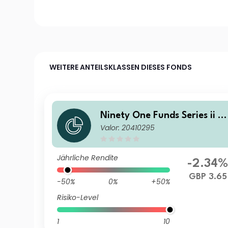
WEITERE ANTEILSKLASSEN DIESES FONDS
Ninety One Funds Series ii - 
Valor: 20410295
merging Markets Leaders F
nd R Acc GBP
Jährliche Rendite
-2.34
GBP 3.65
-50%
0%
+50%
Risiko-Level
1
10