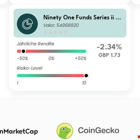
Ninety One Funds Series ii - E
Valor: 54968920
merging Markets Leaders Fu
nd J Acc GBP
Jährliche Rendite
-2.34%
GBP 1.73
-50%
0%
+50%
Risiko-Level
1
10