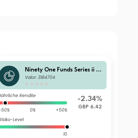
Ninety One Funds Series ii - E
Valor: 3184704
merging Markets Leaders Fu
nd I Acc GBP
Jährliche Rendite
-2.34%
GBP 6.42
-50%
0%
+50%
Risiko-Level
10