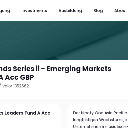
gung
Investments
Ausbildung
Blog
Abos
ds Series ii - Emerging Markets
A Acc GBP
/
Valor 1352662
ts Leaders Fund A Acc
Der Ninety One Asia Pacific
langfristigen Wachstums, 
Unternehmen im asiatisch-p