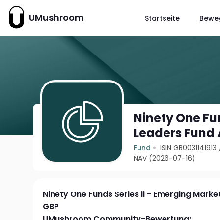
UMushroom
Startseite
Bewe
Ninety One Fun
Leaders Fund 
Fund
ISIN GB0031141913
NAV (2026-07-16)
Ninety One Funds Series ii - Emerging Marke
GBP
UMushroom Community-Bewertung: