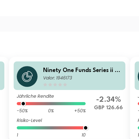
E
Ninety One Funds Series ii - E
Valor: 1946173
u
merging Markets Leaders Fu
nd B Acc GBP
Jährliche Rendite
%
-2.34%
GBP 126.66
-50%
0%
+50%
Risiko-Level
1
10
1