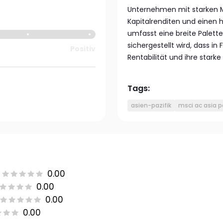
Unternehmen mit starken M
Kapitalrenditen und einen h
umfasst eine breite Palet
sichergestellt wird, dass in 
Positiv
Rentabilität und ihre stark
Tags:
asien-pazifik
msci ac asia p
0.00
0.00
0.00
0.00