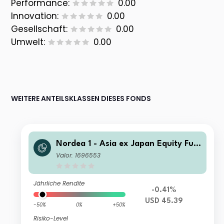
Performance:
0.00
Innovation:
0.00
Gesellschaft:
0.00
Umwelt:
0.00
WEITERE ANTEILSKLASSEN DIESES FONDS
Nordea 1 - Asia ex Japan Equity Fun
d E USD
Valor: 1696553
Jährliche Rendite
-0.41%
USD 45.39
-50%
0%
+50%
Risiko-Level