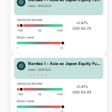
Nordea 1 - Asia ex Japan Equity Fun
d BC USD
Valor: 19902037
Jährliche Rendite
-0.41%
USD 56.76
-50%
0%
+50%
Risiko-Level
1
10
Nordea 1 - Asia ex Japan Equity Fun
d AP USD
Valor: 2585424
Jährliche Rendite
-0.41%
USD 42.45
-50%
0%
+50%
Risiko-Level
1
10