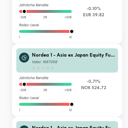
Jährliche Rendite
-0.10%
EUR 39.82
-50%
0%
+50%
Risiko-Level
1
10
Nordea 1 - Asia ex Japan Equity Fun
d BP NOK
Valor: 1667058
Jährliche Rendite
-0.71%
NOK 524.72
-50%
0%
+50%
Risiko-Level
1
10