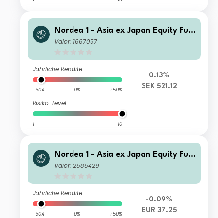
Nordea 1 - Asia ex Japan Equity Fun
d BP SEK
Valor: 1667057
Jährliche Rendite
0.13%
SEK 521.12
-50%
0%
+50%
Risiko-Level
1
10
Nordea 1 - Asia ex Japan Equity Fun
d AP EUR
Valor: 2585429
Jährliche Rendite
-0.09%
EUR 37.25
-50%
0%
+50%