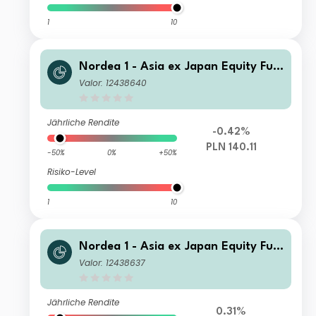
1
10
Nordea 1 - Asia ex Japan Equity Fun
d HE PLN
Valor: 12438640
Jährliche Rendite
-0.42%
PLN 140.11
-50%
0%
+50%
Risiko-Level
1
10
Nordea 1 - Asia ex Japan Equity Fun
d E PLN
Valor: 12438637
Jährliche Rendite
0.31%