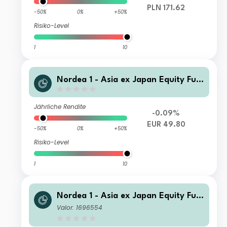
PLN 171.62
-50%
0%
+50%
Risiko-Level
1
10
Nordea 1 - Asia ex Japan Equity Fun
d BC EUR
Jährliche Rendite
-0.09%
EUR 49.80
-50%
0%
+50%
Risiko-Level
1
10
Nordea 1 - Asia ex Japan Equity Fun
d E EUR
Valor: 1696554