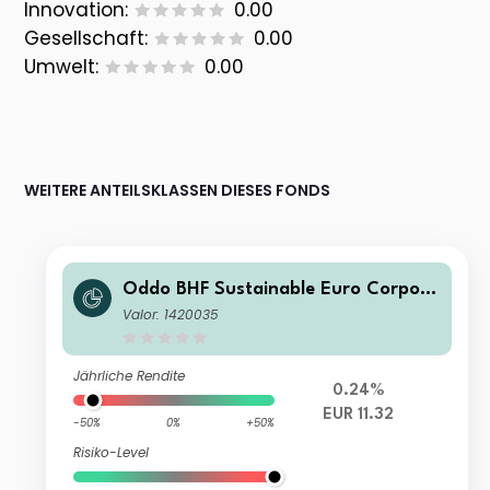
Innovation:
0.00
Gesellschaft:
0.00
Umwelt:
0.00
WEITERE ANTEILSKLASSEN DIESES FONDS
Oddo BHF Sustainable Euro Corpora
te Bond DI-EUR
Valor: 1420035
Jährliche Rendite
0.24%
EUR 11.32
-50%
0%
+50%
Risiko-Level