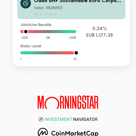
Oddo BHF Sustainable Euro Corpora
te Bond X-EUR
Valor: 11826650
Jährliche Rendite
0.24%
EUR 1,177.38
-50%
0%
+50%
Risiko-Level
1
10