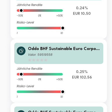
Jährliche Rendite
0.24%
EUR 10.50
-50%
0%
+50%
Risiko-Level
1
10
Oddo BHF Sustainable Euro Corpora
te Bond oCN-EUR
Valor: 59519558
Jährliche Rendite
0.25%
EUR 102.56
-50%
0%
+50%
Risiko-Level
1
10