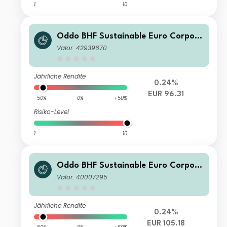
1
10
Oddo BHF Sustainable Euro Corpora
te Bond DR-EUR
Valor: 42939670
Jährliche Rendite
0.24%
EUR 96.31
-50%
0%
+50%
Risiko-Level
1
10
Oddo BHF Sustainable Euro Corpora
te Bond CN-EUR
Valor: 40007295
Jährliche Rendite
0.24%
EUR 105.18