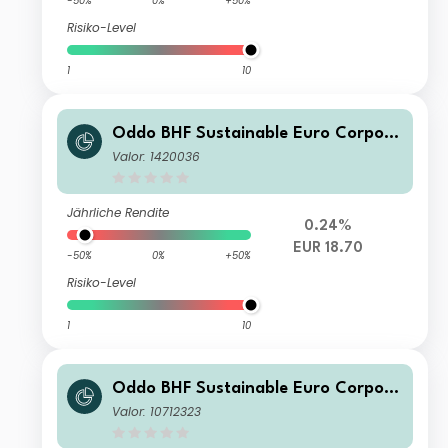
-50%
0%
+50%
Risiko-Level
1
10
Oddo BHF Sustainable Euro Corpora
te Bond CR
Valor: 1420036
Jährliche Rendite
0.24%
EUR 18.70
-50%
0%
+50%
Risiko-Level
1
10
Oddo BHF Sustainable Euro Corpora
te Bond DP-EUR
Valor: 10712323