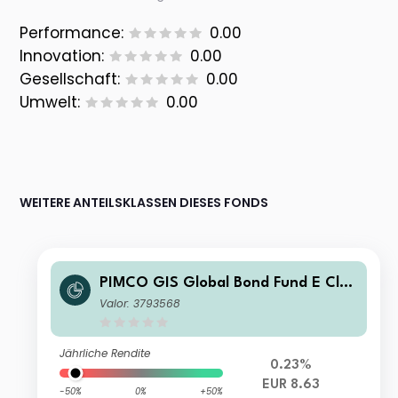
Performance:
0.00
Innovation:
0.00
Gesellschaft:
0.00
Umwelt:
0.00
WEITERE ANTEILSKLASSEN DIESES FONDS
PIMCO GIS Global Bond Fund E Clas
s EUR (Hedged) Income
Valor: 3793568
Jährliche Rendite
0.23%
EUR 8.63
-50%
0%
+50%