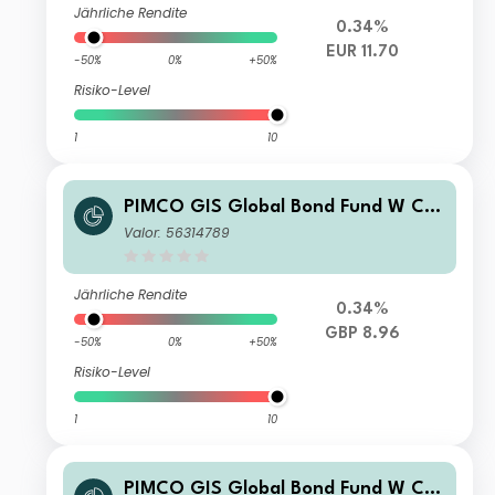
Jährliche Rendite
0.34%
EUR 11.70
-50%
0%
+50%
Risiko-Level
1
10
PIMCO GIS Global Bond Fund W Cla
ss GBP (Hedged) Income
Valor: 56314789
Jährliche Rendite
0.34%
GBP 8.96
-50%
0%
+50%
Risiko-Level
1
10
PIMCO GIS Global Bond Fund W Cla