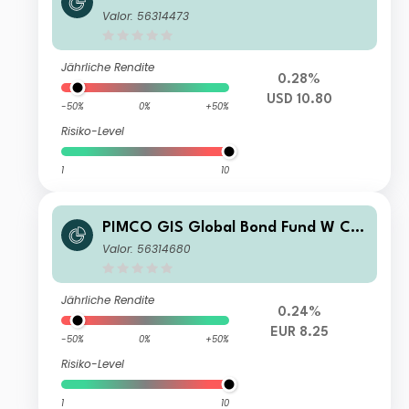
ss USD Accumulation
Valor: 56314473
Jährliche Rendite
0.28%
USD 10.80
-50%
0%
+50%
Risiko-Level
1
10
PIMCO GIS Global Bond Fund W Cla
ss EUR (Hedged) Income
Valor: 56314680
Jährliche Rendite
0.24%
EUR 8.25
-50%
0%
+50%
Risiko-Level
1
10