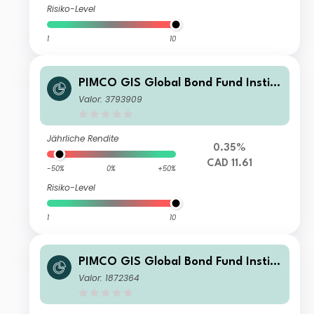
Risiko-Level
1
10
PIMCO GIS Global Bond Fund Institu
tional CAD (Hedged) Accumulation
Valor: 3793909
Jährliche Rendite
0.35%
CAD 11.61
-50%
0%
+50%
Risiko-Level
1
10
PIMCO GIS Global Bond Fund Institu
tional CHF (Hedged) Accumulation
Valor: 1872364