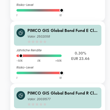
Risiko-Level
1
10
PIMCO GIS Global Bond Fund E Clas
s EUR (Hedged) Accumulation
Valor: 2502058
Jährliche Rendite
0.30%
EUR 23.46
-50%
0%
+50%
Risiko-Level
1
10
PIMCO GIS Global Bond Fund R Clas
s EUR (Hedged) Accumulation
Valor: 20031577