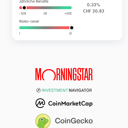
Jährliche Rendite
0.33%
CHF 30.83
-50%
0%
+50%
Risiko-Level
1
10