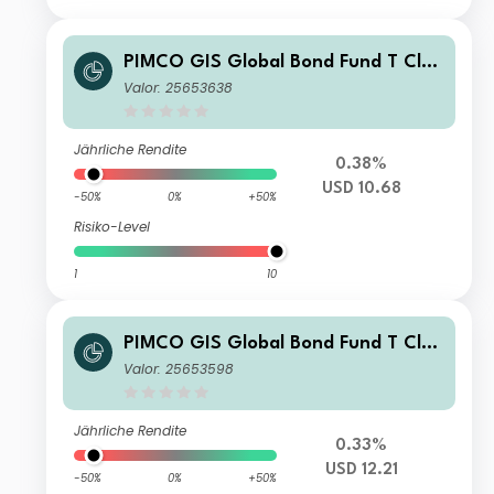
PIMCO GIS Global Bond Fund T Clas
s USD Income
Valor: 25653638
Jährliche Rendite
0.38%
USD 10.68
-50%
0%
+50%
Risiko-Level
1
10
PIMCO GIS Global Bond Fund T Clas
s USD Accumulation
Valor: 25653598
Jährliche Rendite
0.33%
USD 12.21
-50%
0%
+50%