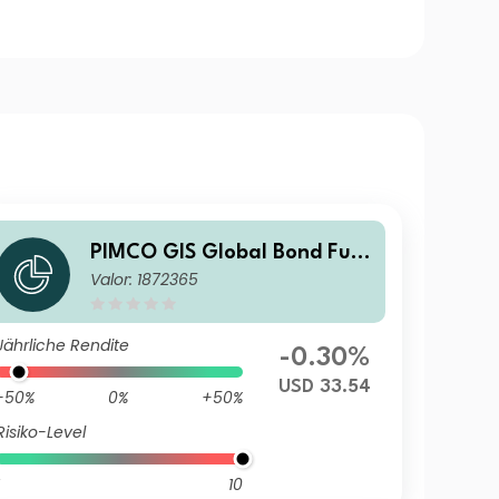
PIMCO GIS Global Bond Fun
Valor: 1872365
d Institutional USD (Currenc
y Exposure) Accumulation
Jährliche Rendite
-0.30%
USD 33.54
-50%
0%
+50%
Risiko-Level
10