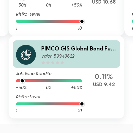
3
USD 10.68
-50%
0%
+50%
Risiko-Level
1
10
1
PIMCO GIS Global Bond Fun
Valor: 59948622
d H Institutional USD (Curren
cy Exposure) Accumulation
Jährliche Rendite
0.11%
USD 9.42
-50%
0%
+50%
Risiko-Level
1
10