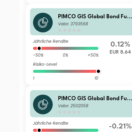
PIMCO GIS Global Bond Fun
Valor: 3793568
d E Class EUR (Hedged) Inco
me
Jährliche Rendite
0.12%
EUR 8.64
-50%
0%
+50%
Risiko-Level
1
10
PIMCO GIS Global Bond Fun
Valor: 2502058
d E Class EUR (Hedged) Acc
mulation
Jährliche Rendite
-0.21%