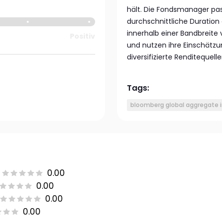
hält. Die Fondsmanager pass
durchschnittliche Duration 
innerhalb einer Bandbreite
Positiv
und nutzen ihre Einschätzu
diversifizierte Renditequell
Tags:
bloomberg global aggregate 
0.00
0.00
0.00
0.00