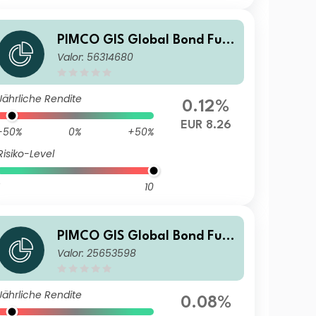
PIMCO GIS Global Bond Fun
Valor: 56314680
d W Class EUR (Hedged) Inco
me
Jährliche Rendite
0.12%
EUR 8.26
-50%
0%
+50%
Risiko-Level
10
PIMCO GIS Global Bond Fun
Valor: 25653598
d T Class USD Accumulation
Jährliche Rendite
0.08%