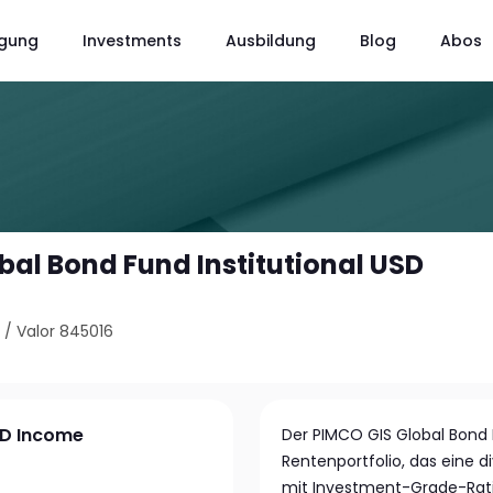
gung
Investments
Ausbildung
Blog
Abos
bal Bond Fund Institutional USD
8
/
Valor 845016
SD Income
Der PIMCO GIS Global Bond F
Rentenportfolio, das eine d
mit Investment-Grade-Rati