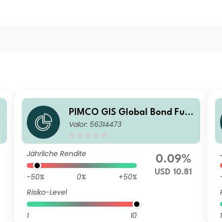
PIMCO GIS Global Bond Fun
Valor: 56314473
d W Class USD Accumulation
Jährliche Rendite
0.09%
8
USD 10.81
-50%
0%
+50%
Risiko-Level
1
10
1