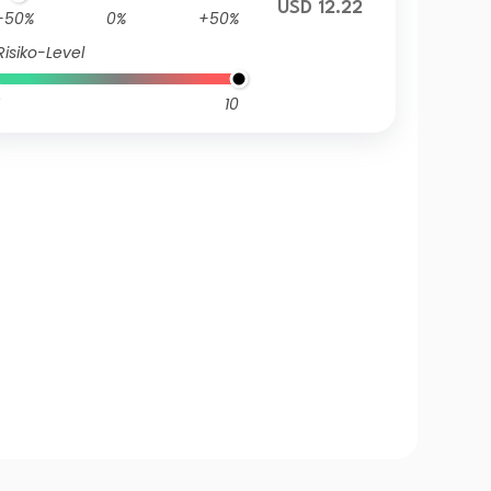
USD 12.22
-50%
0%
+50%
Risiko-Level
10