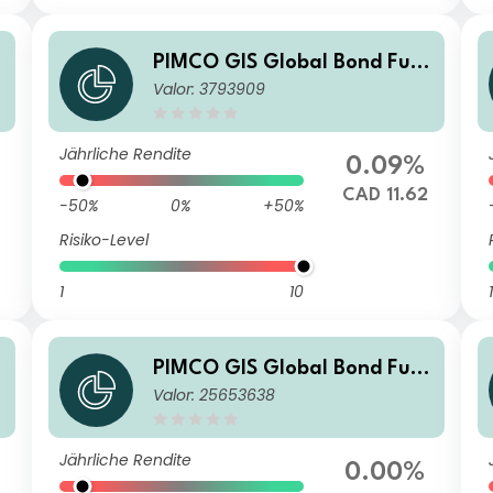
PIMCO GIS Global Bond Fun
Valor: 3793909
d Institutional CAD (Hedged)
Accumulation
Jährliche Rendite
0.09%
CAD 11.62
-50%
0%
+50%
Risiko-Level
1
10
1
PIMCO GIS Global Bond Fun
Valor: 25653638
u
d T Class USD Income
Jährliche Rendite
0.00%