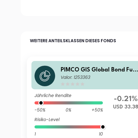
WEITERE ANTEILSKLASSEN DIESES FONDS
PIMCO GIS Global Bond Fun
Valor: 1253363
d Administrative USD Accum
ulation
Jährliche Rendite
-0.21%
USD 33.3
-50%
0%
+50%
Risiko-Level
1
10