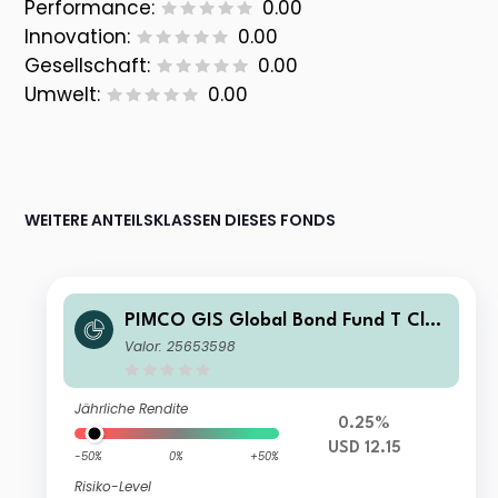
Performance:
0.00
Innovation:
0.00
Gesellschaft:
0.00
Umwelt:
0.00
WEITERE ANTEILSKLASSEN DIESES FONDS
PIMCO GIS Global Bond Fund T Clas
s USD Accumulation
Valor: 25653598
Jährliche Rendite
0.25%
USD 12.15
-50%
0%
+50%
Risiko-Level