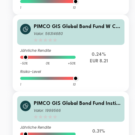
1
10
PIMCO GIS Global Bond Fund W Cla
ss EUR (Hedged) Income
Valor: 56314680
Jährliche Rendite
0.24%
EUR 8.21
-50%
0%
+50%
Risiko-Level
1
10
PIMCO GIS Global Bond Fund Institu
tional NZD (Hedged) Income
Valor: 1999566
Jährliche Rendite
0.31%