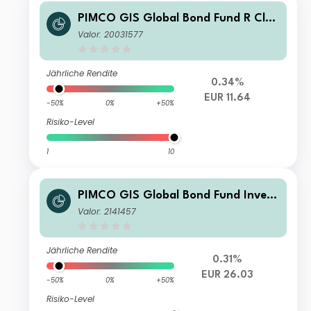
PIMCO GIS Global Bond Fund R Clas
s EUR (Hedged) Accumulation
Valor: 20031577
Jährliche Rendite
0.34%
EUR 11.64
-50%
0%
+50%
Risiko-Level
1
10
PIMCO GIS Global Bond Fund Invest
or EUR (Hedged) Accumulation
Valor: 2141457
Jährliche Rendite
0.31%
EUR 26.03
-50%
0%
+50%
Risiko-Level