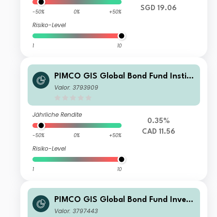
SGD 19.06
-50%
0%
+50%
Risiko-Level
1
10
PIMCO GIS Global Bond Fund Institu
tional CAD (Hedged) Accumulation
Valor: 3793909
Jährliche Rendite
0.35%
CAD 11.56
-50%
0%
+50%
Risiko-Level
1
10
PIMCO GIS Global Bond Fund Invest
or CHF (Hedged) Accumulation
Valor: 3797443