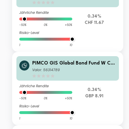
Jährliche Rendite
0.34%
CHF 11.67
-50%
0%
+50%
Risiko-Level
1
10
PIMCO GIS Global Bond Fund W Cla
ss GBP (Hedged) Income
Valor: 56314789
Jährliche Rendite
0.34%
GBP 8.91
-50%
0%
+50%
Risiko-Level
1
10