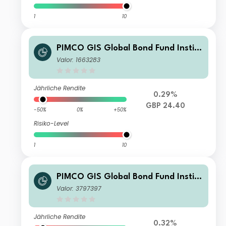
1
10
PIMCO GIS Global Bond Fund Institu
tional GBP (Hedged) Accumulation
Valor: 1663283
Jährliche Rendite
0.29%
GBP 24.40
-50%
0%
+50%
Risiko-Level
1
10
PIMCO GIS Global Bond Fund Institu
tional SGD (Hedged) Accumulation
Valor: 3797397
Jährliche Rendite
0.32%