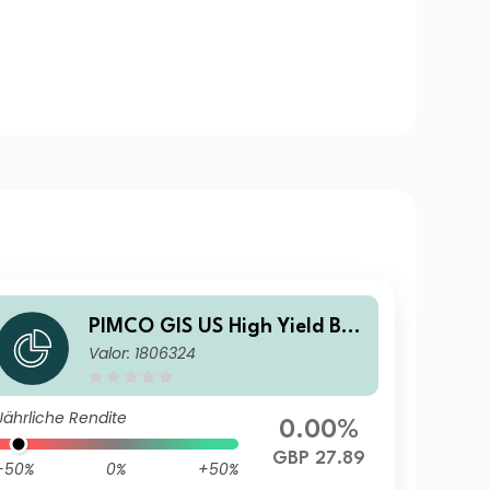
PIMCO GIS US High Yield Bon
Valor: 1806324
d Fund Institutional GBP (He
dged) Accumulation
Jährliche Rendite
0.00%
GBP 27.89
-50%
0%
+50%