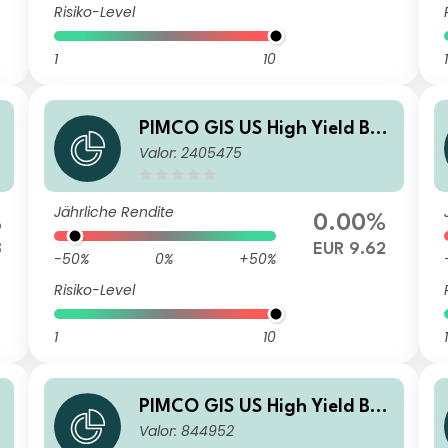
Risiko-Level
1
10
1
n
PIMCO GIS US High Yield Bon
Valor: 2405475
d Fund Institutional EUR (He
dged) Income
Jährliche Rendite
%
0.00%
8
EUR 9.62
-50%
0%
+50%
Risiko-Level
1
10
1
n
PIMCO GIS US High Yield Bon
Valor: 844952
d Fund Institutional USD Inco