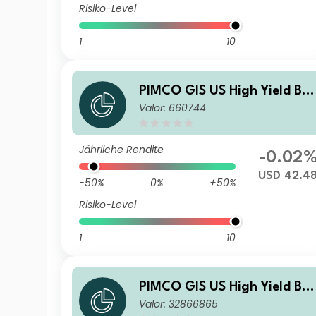
Risiko-Level
1
10
PIMCO GIS US High Yield Bo
Valor: 660744
d Fund Investor USD Accumu
lation
Jährliche Rendite
-0.02
USD 42.4
-50%
0%
+50%
Risiko-Level
1
10
PIMCO GIS US High Yield Bo
Valor: 32866865
d Fund Institutional GBP (He