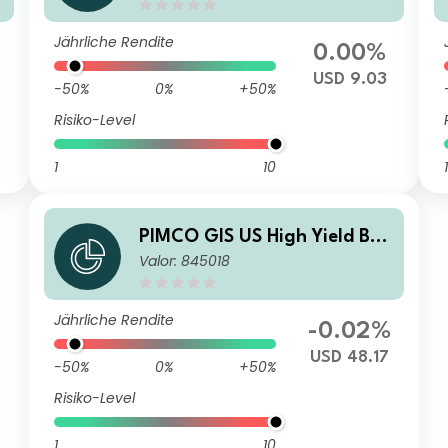
me
Jährliche Rendite
0.00%
USD 9.03
-50%
0%
+50%
Risiko-Level
1
10
1
PIMCO GIS US High Yield Bon
Valor: 845018
d Fund Institutional USD Acc
umulation
Jährliche Rendite
-0.02%
USD 48.17
-50%
0%
+50%
Risiko-Level
1
10