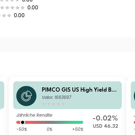
0.00
0.00
n
PIMCO GIS US High Yield Bon
Valor: 1663697
d Fund H Institutional Accum
ulation
Jährliche Rendite
-0.02%
USD 46.32
-50%
0%
+50%