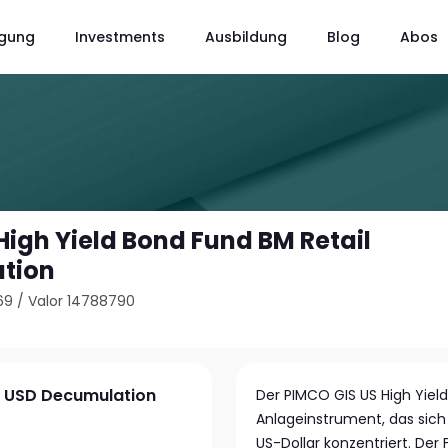
gung
Investments
Ausbildung
Blog
Abos
High Yield Bond Fund BM Retail
tion
69
/
Valor 14788790
il USD Decumulation
Der PIMCO GIS US High Yield
Anlageinstrument, das sich
US-Dollar konzentriert. Der F