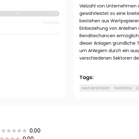
Vielzahl von Unternehmen
gewährleistet so eine breite 
bestehen aus Wertpapieren 
Positiv
Einbeziehung von Anleihen 
Renditechancen ermöglicht
dieser Anlagen gründliche
um Anlegern durch ein aus
verschiedenen Sektoren der
Tags:
festverzinslich
hochzins
i
0.00
0.00