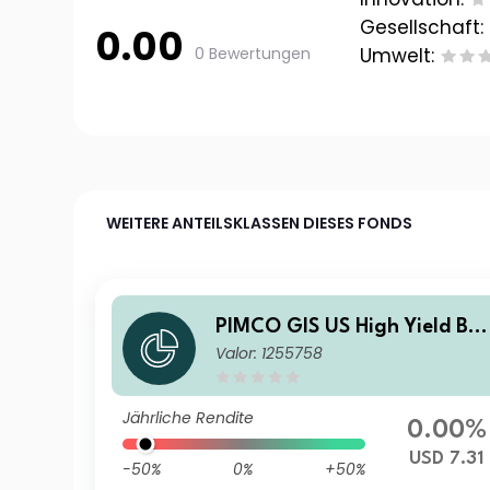
Gesellschaft:
0.00
0 Bewertungen
Umwelt:
WEITERE ANTEILSKLASSEN DIESES FONDS
PIMCO GIS US High Yield Bo
Valor: 1255758
d Fund Investor USD Income
Jährliche Rendite
0.00%
USD 7.31
-50%
0%
+50%