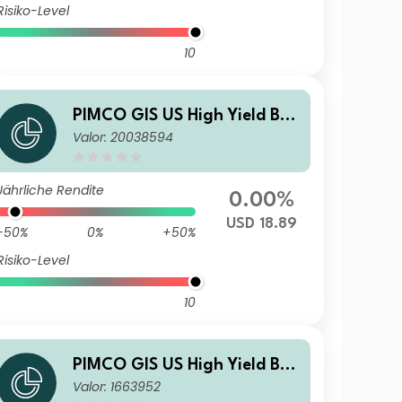
Risiko-Level
10
PIMCO GIS US High Yield Bon
Valor: 20038594
d Fund R Class USD Accumul
ation
Jährliche Rendite
0.00%
USD 18.89
-50%
0%
+50%
Risiko-Level
10
PIMCO GIS US High Yield Bon
Valor: 1663952
d Fund Institutional EUR (He