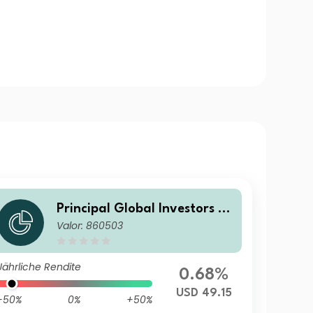
Principal Global Investors Fu
Valor: 860503
nds - Global Sustainable Equ
ity Fund I Acc USD
Jährliche Rendite
0.68%
USD 49.15
-50%
0%
+50%