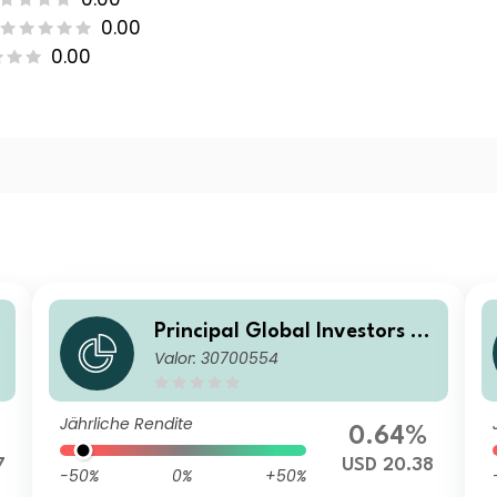
0.00
0.00
u
Principal Global Investors Fu
Valor: 30700554
u
nds - Global Sustainable Equ
ity Fund F2 Acc USD
Jährliche Rendite
0.64%
7
USD 20.38
-50%
0%
+50%