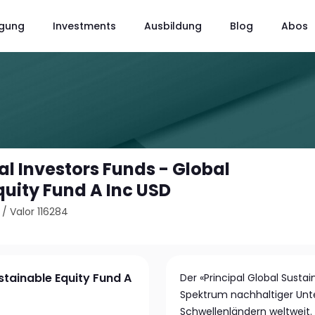
gung
Investments
Ausbildung
Blog
Abos
al Investors Funds - Global
quity Fund A Inc USD
/
Valor 116284
stainable Equity Fund A
Der «Principal Global Sustai
Spektrum nachhaltiger Unt
Schwellenländern weltweit. 