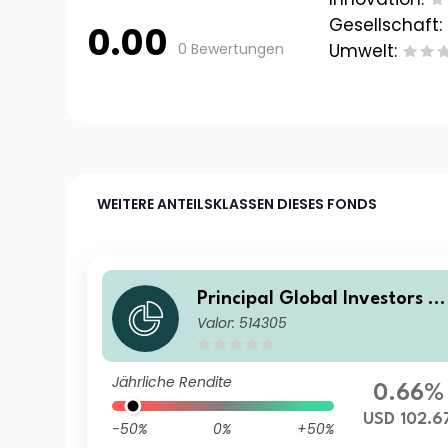
Gesellschaft:
0.00
0 Bewertungen
Umwelt:
WEITERE ANTEILSKLASSEN DIESES FONDS
Principal Global Investors F
Valor: 514305
nds - Global Sustainable Eq
ity Fund A Acc USD
Jährliche Rendite
0.66%
USD 102.6
-50%
0%
+50%