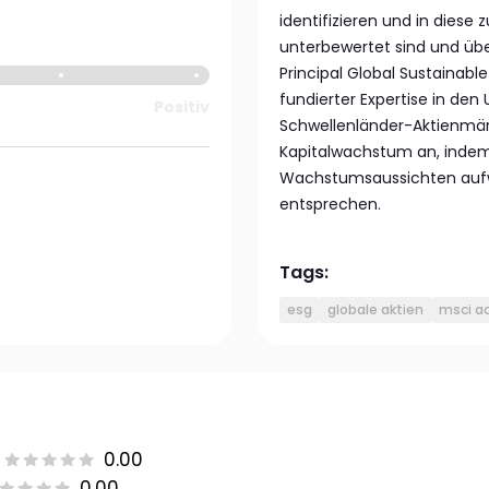
identifizieren und in diese
unterbewertet sind und üb
Principal Global Sustainab
fundierter Expertise in den
Positiv
Schwellenländer-Aktienmärkt
Kapitalwachstum an, inde
Wachstumsaussichten aufwe
entsprechen.
Tags:
esg
globale aktien
msci ac
0.00
0.00