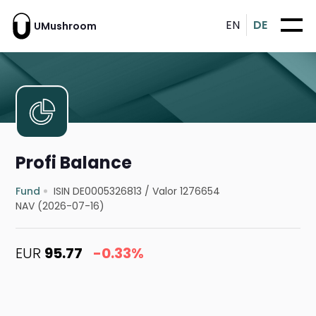
EN
DE
UMushroom
Profi Balance
Fund
ISIN DE0005326813
/
Valor 1276654
NAV (2026-07-16)
EUR
95.77
-0.33%