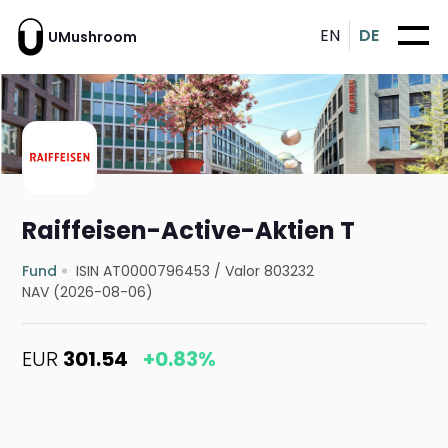
EN
DE
UMushroom
Raiffeisen-Active-Aktien T
Fund
ISIN AT0000796453
/
Valor 803232
NAV (2026-08-06)
EUR
301.54
+0.83%