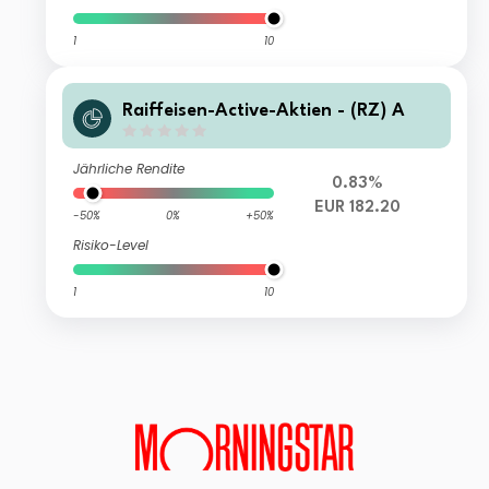
1
10
Raiffeisen-Active-Aktien - (RZ) A
Jährliche Rendite
0.83%
EUR 182.20
-50%
0%
+50%
Risiko-Level
1
10