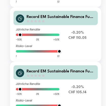
1
10
Record EM Sustainable Finance Fund
Class A CHF Shares H Acc
Jährliche Rendite
-0.20%
CHF 110.05
-50%
0%
+50%
Risiko-Level
1
10
Record EM Sustainable Finance Fund
Class C CHF Shares Hedged Accumu
lation
Jährliche Rendite
-0.20%
CHF 105.14
-50%
0%
+50%
Risiko-Level