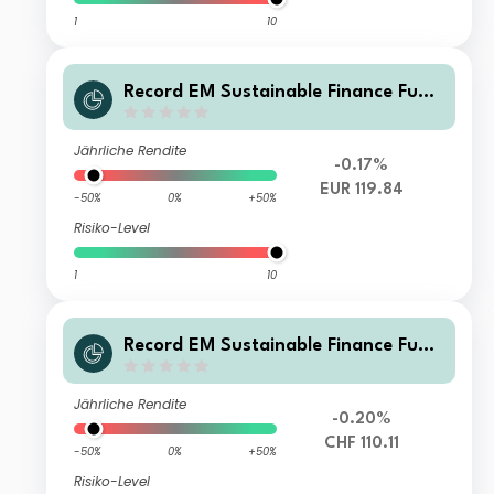
1
10
Record EM Sustainable Finance Fund
Class A EUR Shares H Acc
Jährliche Rendite
-0.17%
EUR 119.84
-50%
0%
+50%
Risiko-Level
1
10
Record EM Sustainable Finance Fund
Class A CHF Shares H Dist
Jährliche Rendite
-0.20%
CHF 110.11
-50%
0%
+50%
Risiko-Level