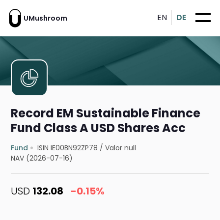
EN
DE
UMushroom
Record EM Sustainable Finance
Fund Class A USD Shares Acc
Fund
ISIN IE00BN92ZP78
/
Valor null
NAV (2026-07-16)
USD
132.08
-0.15%