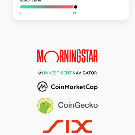
Risiko-Level
1
10