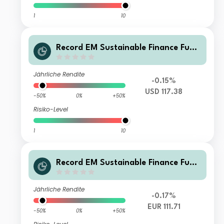
1
10
Record EM Sustainable Finance Fund
Class C USD Shares Accumulation
Jährliche Rendite
-0.15%
USD 117.38
-50%
0%
+50%
Risiko-Level
1
10
Record EM Sustainable Finance Fund
Class C EUR Shares Hedged Accumul
ation
Jährliche Rendite
-0.17%
EUR 111.71
-50%
0%
+50%