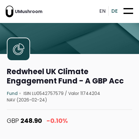
EN
DE
UMushroom
Redwheel UK Climate
Engagement Fund - A GBP Acc
Fund
ISIN LU0542757579
/
Valor 11744204
NAV (2026-02-24)
GBP
248.90
-0.10%