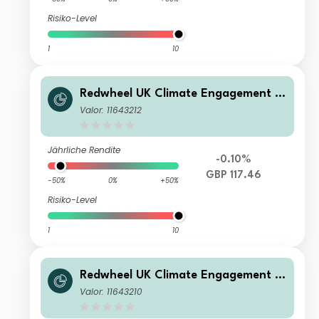
Risiko-Level
1
10
Redwheel UK Climate Engagement F
und - B GBP Inc
Valor: 11643212
Jährliche Rendite
-0.10%
GBP 117.46
-50%
0%
+50%
Risiko-Level
1
10
Redwheel UK Climate Engagement F
und - A GBP Inc
Valor: 11643210