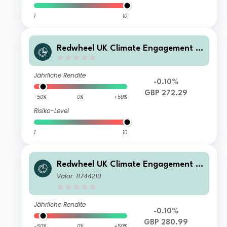
1
10
Redwheel UK Climate Engagement F
und - R GBP Acc
Jährliche Rendite
-0.10%
GBP 272.29
-50%
0%
+50%
Risiko-Level
1
10
Redwheel UK Climate Engagement F
und - B GBP Acc
Valor: 11744210
Jährliche Rendite
-0.10%
GBP 280.99
-50%
0%
+50%