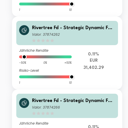
1
10
Rivertree Fd - Strategic Dynamic F2
Distribution
Valor: 37874262
Jährliche Rendite
0.11%
EUR
-50%
0%
+50%
31,402.29
Risiko-Level
1
10
Rivertree Fd - Strategic Dynamic F3
Distribution
Valor: 37874266
Jährliche Rendite
0.11%