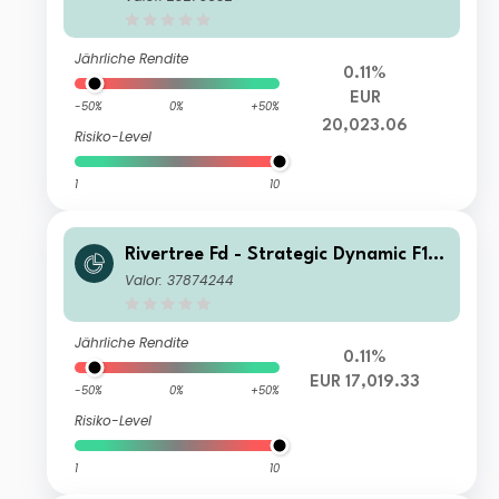
Jährliche Rendite
0.11%
EUR
-50%
0%
+50%
20,023.06
Risiko-Level
1
10
Rivertree Fd - Strategic Dynamic F1 C
apitalisation
Valor: 37874244
Jährliche Rendite
0.11%
EUR 17,019.33
-50%
0%
+50%
Risiko-Level
1
10