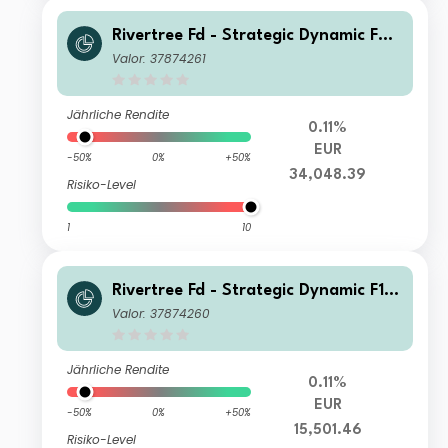
Rivertree Fd - Strategic Dynamic F2
Capitalisation
Valor: 37874261
Jährliche Rendite
0.11%
EUR
-50%
0%
+50%
34,048.39
Risiko-Level
1
10
Rivertree Fd - Strategic Dynamic F1 D
istribution
Valor: 37874260
Jährliche Rendite
0.11%
EUR
-50%
0%
+50%
15,501.46
Risiko-Level