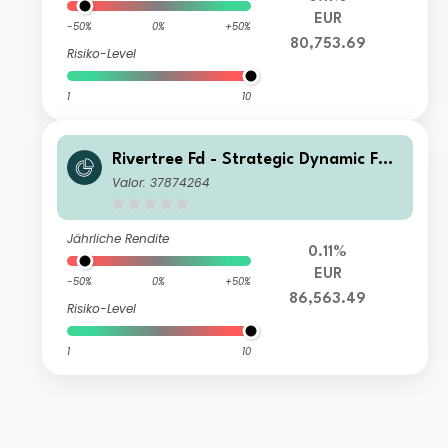
EUR
-50%
0%
+50%
80,753.69
Risiko-Level
1
10
Rivertree Fd - Strategic Dynamic F3
Capitalisation
Valor: 37874264
Jährliche Rendite
0.11%
EUR
-50%
0%
+50%
86,563.49
Risiko-Level
1
10