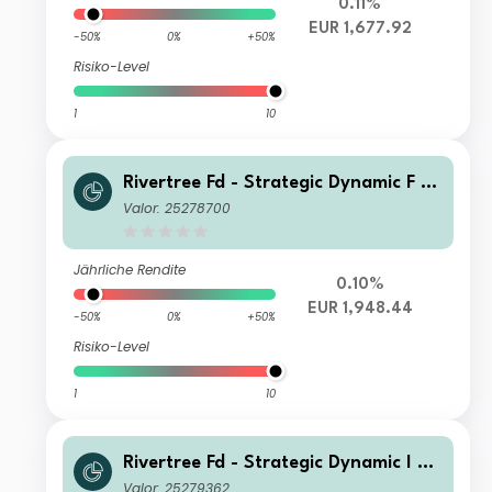
0.11%
EUR 1,677.92
-50%
0%
+50%
Risiko-Level
1
10
Rivertree Fd - Strategic Dynamic F C
apitalisation
Valor: 25278700
Jährliche Rendite
0.10%
EUR 1,948.44
-50%
0%
+50%
Risiko-Level
1
10
Rivertree Fd - Strategic Dynamic I Ca
pitalisation
Valor: 25279362