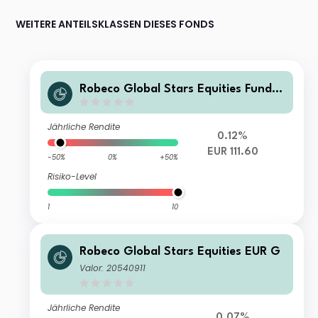
WEITERE ANTEILSKLASSEN DIESES FONDS
Robeco Global Stars Equities Fund -
EUR GH
Jährliche Rendite
0.12%
EUR 111.60
-50%
0%
+50%
Risiko-Level
1
10
Robeco Global Stars Equities EUR G
Valor: 20540911
Jährliche Rendite
0.07%