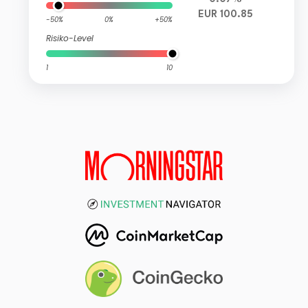
EUR 100.85
-50%
0%
+50%
Risiko-Level
1
10