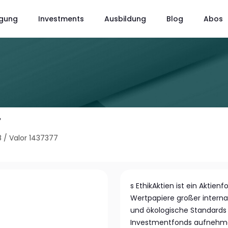
gung
Investments
Ausbildung
Blog
Abos
T
8
/
Valor 1437377
s EthikAktien ist ein Aktien
Wertpapiere großer interna
und ökologische Standards e
Investmentfonds aufnehmen