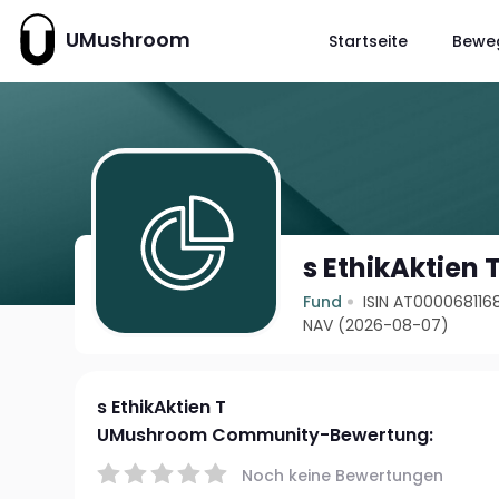
UMushroom
Startseite
Bewe
s EthikAktien 
Fund
ISIN AT000068116
NAV (2026-08-07)
s EthikAktien T
UMushroom Community-Bewertung:
Noch keine Bewertungen