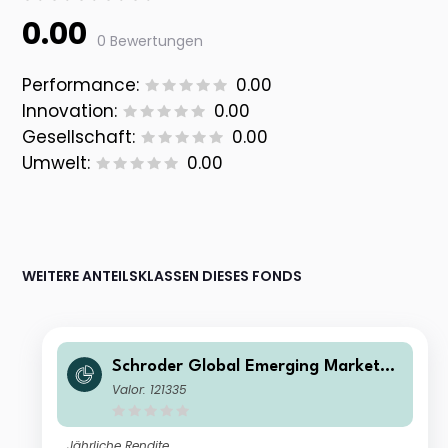
0.00
0 Bewertungen
Performance:
0.00
Innovation:
0.00
Gesellschaft:
0.00
Umwelt:
0.00
WEITERE ANTEILSKLASSEN DIESES FONDS
Schroder Global Emerging Markets F
und A Income GBP
Valor: 121335
Jährliche Rendite