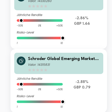
und Z Accumulation GBP
Valor: 14330260
Jährliche Rendite
-2.86%
GBP 1.66
-50%
0%
+50%
Risiko-Level
1
10
Schroder Global Emerging Markets F
und Q9 Accumulation GBP
Valor: 14315831
Jährliche Rendite
-2.88%
GBP 0.79
-50%
0%
+50%
Risiko-Level
1
10