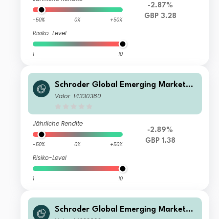
-2.87%
GBP 3.28
-50%
0%
+50%
Risiko-Level
1
10
Schroder Global Emerging Markets F
und Z Income GBP
Valor: 14330380
Jährliche Rendite
-2.89%
GBP 1.38
-50%
0%
+50%
Risiko-Level
1
10
Schroder Global Emerging Markets F