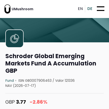
EN
DE
UMushroom
Schroder Global Emerging
Markets Fund A Accumulation
GBP
Fund
ISIN GB0007906463
/
Valor 121336
NAV (2026-07-17)
GBP
3.77
-2.86%