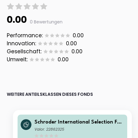
0.00
0 Bewertungen
Performance:
0.00
Innovation:
0.00
Gesellschaft:
0.00
Umwelt:
0.00
WEITERE ANTEILSKLASSEN DIESES FONDS
Schroder International Selection Fun
d Asian Opportunities A Accumulati
Valor: 22862325
on NOK