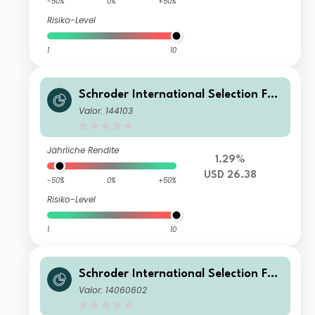
-50%
0%
+50%
Risiko-Level
1
10
Schroder International Selection Fun
d Asian Opportunities A Distribution
Valor: 144103
USD AV
Jährliche Rendite
1.29%
USD 26.38
-50%
0%
+50%
Risiko-Level
1
10
Schroder International Selection Fun
d Asian Opportunities IS Distributio
Valor: 14060602
n USD AV