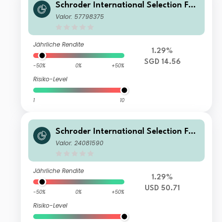
Schroder International Selection Fun
d Asian Opportunities I Accumulatio
Valor: 57798375
n SGD Hedged
Jährliche Rendite
1.29%
SGD 14.56
-50%
0%
+50%
Risiko-Level
1
10
Schroder International Selection Fun
d Asian Opportunities S Accumulati
Valor: 24081590
on USD
Jährliche Rendite
1.29%
USD 50.71
-50%
0%
+50%
Risiko-Level