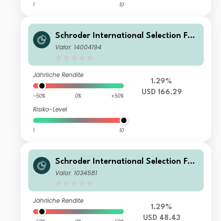
1
10
Schroder International Selection Fun
d Asian Opportunities IS Accumulati
Valor: 14004194
on USD
Jährliche Rendite
1.29%
USD 166.29
-50%
0%
+50%
Risiko-Level
1
10
Schroder International Selection Fun
d Asian Opportunities C Accumulati
Valor: 1034581
on USD
Jährliche Rendite
1.29%
USD 48.43