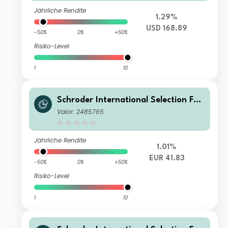
Jährliche Rendite
1.29%
USD 168.89
-50%
0%
+50%
Risiko-Level
1
10
Schroder International Selection Fun
d Asian Opportunities C Accumulati
Valor: 2485765
on EUR
Jährliche Rendite
1.01%
EUR 41.83
-50%
0%
+50%
Risiko-Level
1
10