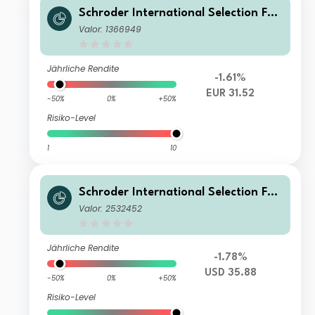
Schroder International Selection Fun
d Emerging Europe A1 Accumulation
Valor: 1366949
EUR
Jährliche Rendite
-1.61%
EUR 31.52
-50%
0%
+50%
Risiko-Level
1
10
Schroder International Selection Fun
d Emerging Europe A1 Accumulation
Valor: 2532452
USD
Jährliche Rendite
-1.78%
USD 35.88
-50%
0%
+50%
Risiko-Level