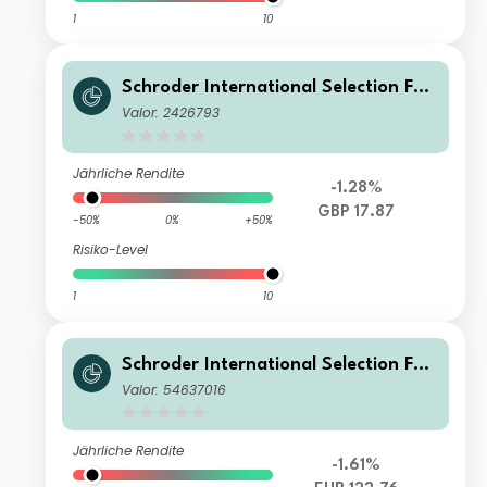
1
10
Schroder International Selection Fun
d Emerging Europe A Distribution G
Valor: 2426793
BP
Jährliche Rendite
-1.28%
GBP 17.87
-50%
0%
+50%
Risiko-Level
1
10
Schroder International Selection Fun
d Emerging Europe IZ Accumulation
Valor: 54637016
EUR
Jährliche Rendite
-1.61%