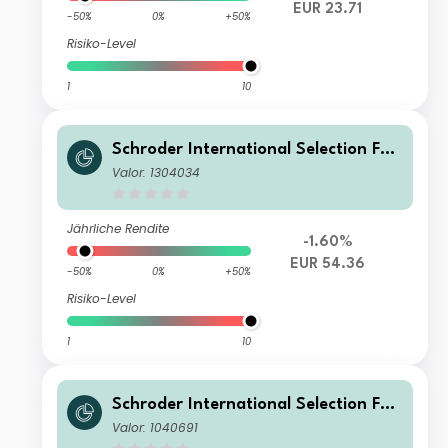
EUR 23.71
-50%
0%
+50%
Risiko-Level
1
10
Schroder International Selection Fun
d Emerging Europe I Accumulation E
Valor: 1304034
UR
Jährliche Rendite
-1.60%
EUR 54.36
-50%
0%
+50%
Risiko-Level
1
10
Schroder International Selection Fun
d Emerging Europe B Accumulation
Valor: 1040691
EUR