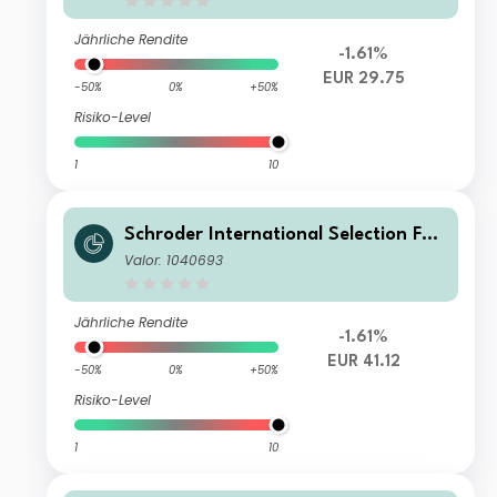
Jährliche Rendite
-1.61%
EUR 29.75
-50%
0%
+50%
Risiko-Level
1
10
Schroder International Selection Fun
d Emerging Europe C Accumulation
Valor: 1040693
EUR
Jährliche Rendite
-1.61%
EUR 41.12
-50%
0%
+50%
Risiko-Level
1
10