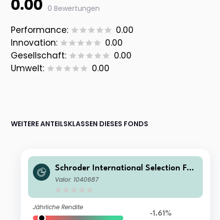
0.00
0 Bewertungen
Performance:
0.00
Innovation:
0.00
Gesellschaft:
0.00
Umwelt:
0.00
WEITERE ANTEILSKLASSEN DIESES FONDS
Schroder International Selection Fun
d Emerging Europe C Distribution EU
Valor: 1040687
R
Jährliche Rendite
-1.61%