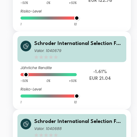
EUR 122.76
-50%
0%
+50%
Risiko-Level
1
10
Schroder International Selection Fun
d Emerging Europe A Distribution EU
Valor: 1040679
R
Jährliche Rendite
-1.61%
EUR 21.04
-50%
0%
+50%
Risiko-Level
1
10
Schroder International Selection Fun
d Emerging Europe A Accumulation
Valor: 1040688
EUR