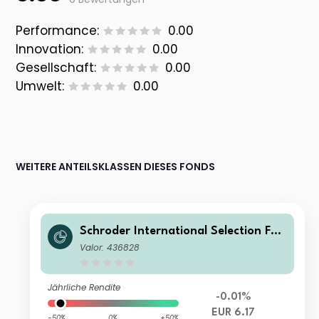
Performance:
0.00
Innovation:
0.00
Gesellschaft:
0.00
Umwelt:
0.00
WEITERE ANTEILSKLASSEN DIESES FONDS
Schroder International Selection Fun
d EURO Government Bond C Distrib
Valor: 436828
ution EUR
Jährliche Rendite
-0.01%
EUR 6.17
-50%
0%
+50%