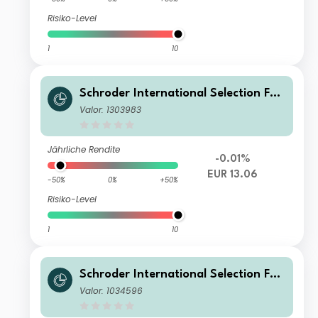
Risiko-Level
1
10
Schroder International Selection Fun
d EURO Government Bond I Accumul
Valor: 1303983
ation EUR
Jährliche Rendite
-0.01%
EUR 13.06
-50%
0%
+50%
Risiko-Level
1
10
Schroder International Selection Fun
d EURO Government Bond B Accum
Valor: 1034596
ulation EUR