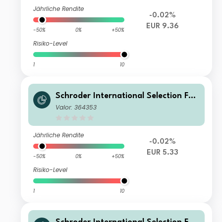
Jährliche Rendite
-0.02%
EUR 9.36
-50%
0%
+50%
Risiko-Level
1
10
Schroder International Selection Fun
d EURO Government Bond B Distribu
Valor: 364353
tion EUR AV
Jährliche Rendite
-0.02%
EUR 5.33
-50%
0%
+50%
Risiko-Level
1
10