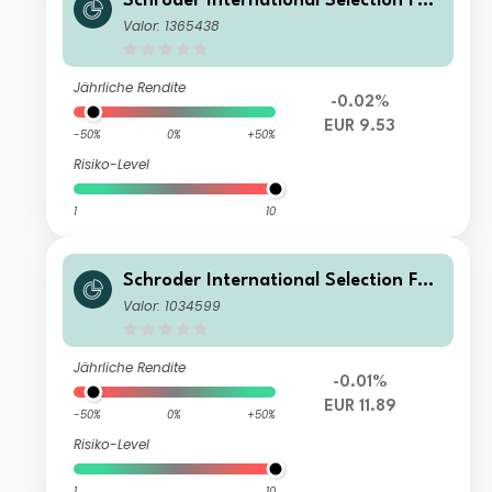
Schroder International Selection Fun
d EURO Government Bond A1 Accum
Valor: 1365438
ulation EUR
Jährliche Rendite
-0.02%
EUR 9.53
-50%
0%
+50%
Risiko-Level
1
10
Schroder International Selection Fun
d EURO Government Bond C Accum
Valor: 1034599
ulation EUR
Jährliche Rendite
-0.01%
EUR 11.89
-50%
0%
+50%
Risiko-Level
1
10