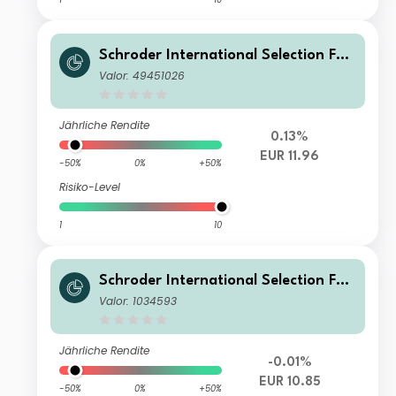
Schroder International Selection Fun
d EURO Government Bond IZ Accum
Valor: 49451026
ulation EUR
Jährliche Rendite
0.13%
EUR 11.96
-50%
0%
+50%
Risiko-Level
1
10
Schroder International Selection Fun
d EURO Government Bond A Accum
Valor: 1034593
ulation EUR
Jährliche Rendite
-0.01%
EUR 10.85
-50%
0%
+50%