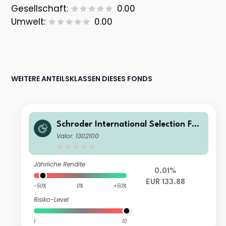
Gesellschaft:
0.00
Umwelt:
0.00
WEITERE ANTEILSKLASSEN DIESES FONDS
Schroder International Selection Fun
d EURO Liquidity C Accumulation EU
Valor: 1302100
R
Jährliche Rendite
0.01%
EUR 133.88
-50%
0%
+50%
Risiko-Level
1
10