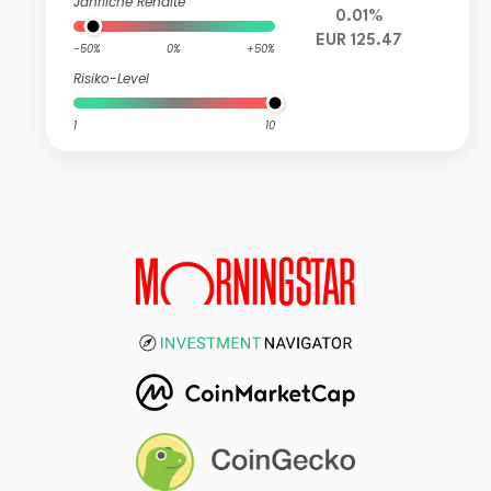
Jährliche Rendite
0.01%
EUR 125.47
-50%
0%
+50%
Risiko-Level
1
10