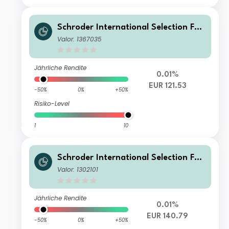
Schroder International Selection Fun
d EURO Liquidity A1 Accumulation E
Valor: 1367035
UR
Jährliche Rendite
0.01%
EUR 121.53
-50%
0%
+50%
Risiko-Level
1
10
Schroder International Selection Fun
d EURO Liquidity I Accumulation EUR
Valor: 1302101
Jährliche Rendite
0.01%
EUR 140.79
-50%
0%
+50%