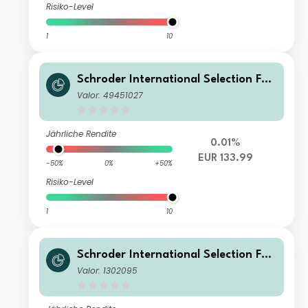
Risiko-Level
1
10
Schroder International Selection Fun
d EURO Liquidity IZ Accumulation E
Valor: 49451027
UR
Jährliche Rendite
0.01%
EUR 133.99
-50%
0%
+50%
Risiko-Level
1
10
Schroder International Selection Fun
d EURO Liquidity B Accumulation EU
Valor: 1302095
R