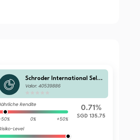
Schroder International Selec
Valor: 40539886
tion Fund Global Target Ret
urn A Distribution SGD Hedg
ed M
Jährliche Rendite
0.71%
SGD 135.75
-50%
0%
+50%
Risiko-Level