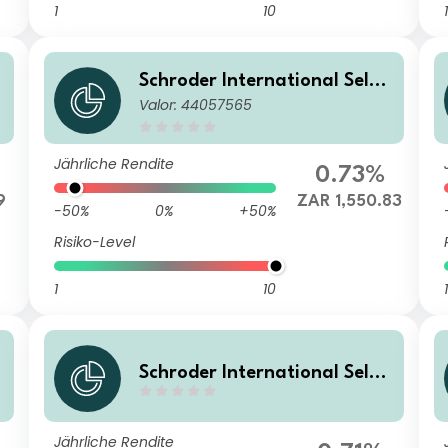
1
10
1
Schroder International Selec
Valor: 44057565
tion Fund Global Target Ret
urn A Distribution ZAR Hedg
ed M
Jährliche Rendite
0.73%
9
ZAR 1,550.83
-50%
0%
+50%
Risiko-Level
1
10
1
Schroder International Selec
tion Fund Global Target Ret
e
urn A Distribution JPY Hedge
Jährliche Rendite
d