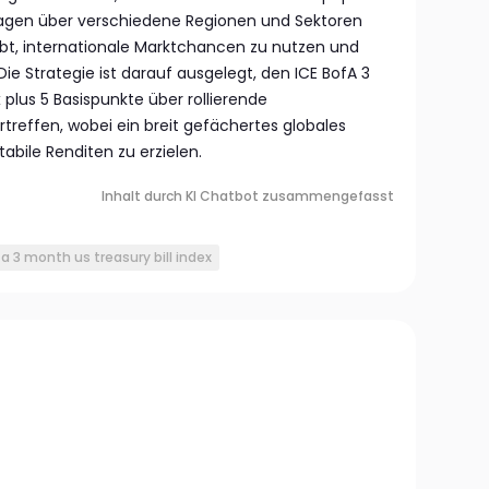
lagen über verschiedene Regionen und Sektoren
ebt, internationale Marktchancen zu nutzen und
 Die Strategie ist darauf ausgelegt, den ICE BofA 3
 plus 5 Basispunkte über rollierende
treffen, wobei ein breit gefächertes globales
tabile Renditen zu erzielen.
Inhalt durch KI Chatbot zusammengefasst
fa 3 month us treasury bill index