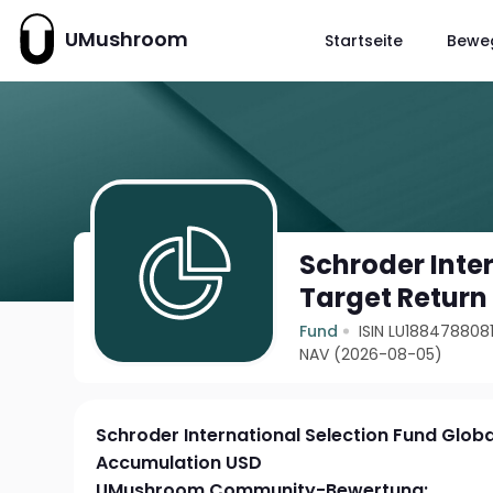
UMushroom
Startseite
Bewe
Schroder Inte
Target Return
Fund
ISIN LU188478808
NAV (2026-08-05)
Schroder International Selection Fund Globa
Accumulation USD
UMushroom Community-Bewertung: