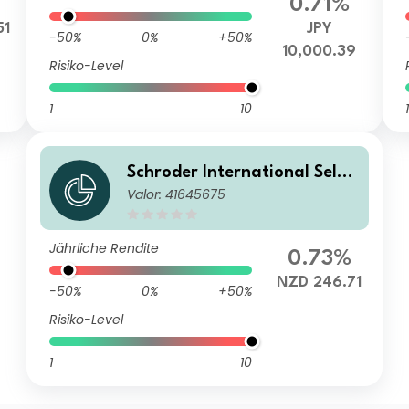
0.71%
51
JPY
-50%
0%
+50%
10,000.39
Risiko-Level
1
10
1
Schroder International Selec
Valor: 41645675
tion Fund Global Target Ret
urn IZ Accumulation NZD He
dged
Jährliche Rendite
0.73%
NZD 246.71
-50%
0%
+50%
Risiko-Level
1
10