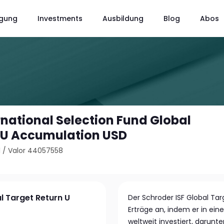
gung
Investments
Ausbildung
Blog
Abos
rnational Selection Fund Global
 U Accumulation USD
1
/
Valor 44057558
l Target Return U
Der Schroder ISF Global Ta
Erträge an, indem er in ei
weltweit investiert, darunt