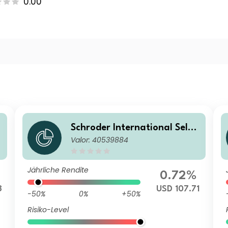
0.00
Schroder International Selec
Valor: 40539884
tion Fund Global Target Ret
urn A Distribution USD MF
Jährliche Rendite
0.72%
8
USD 107.71
-50%
0%
+50%
Risiko-Level