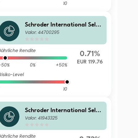
10
Schroder International Selec
Valor: 44700295
tion Fund Global Target Ret
urn A Accumulation EUR Hed
ged
Jährliche Rendite
0.71%
EUR 119.76
-50%
0%
+50%
Risiko-Level
10
Schroder International Selec
Valor: 41943325
tion Fund Global Target Ret
urn A Distribution HKD MF
Jährliche Rendite