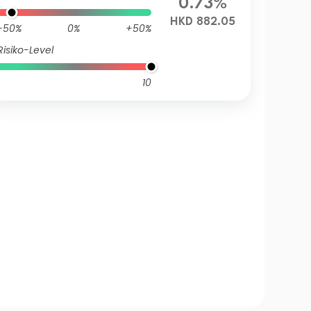
0.73%
HKD 882.05
-50%
0%
+50%
Risiko-Level
10