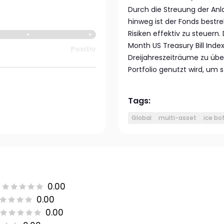
Durch die Streuung der An
hinweg ist der Fonds bestr
Risiken effektiv zu steuern.
Month US Treasury Bill Index
Positiv
Dreijahreszeiträume zu über
Portfolio genutzt wird, um s
Tags:
Global
multi-asset
ice bo
0.00
0.00
0.00