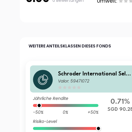
0 Bewertungen
Umwelt:
WEITERE ANTEILSKLASSEN DIESES FONDS
Schroder International Selec
Valor: 59471072
tion Fund Global Target Ret
urn AX Distribution SGD Hed
ged
Jährliche Rendite
0.71%
SGD 90.2
-50%
0%
+50%
Risiko-Level