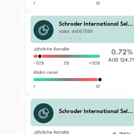
1
10
Schroder International Selec
Valor: 44057556
tion Fund Global Target Ret
urn U Distribution AUD Hedg
ed M
Jährliche Rendite
0.72%
AUD 124.7
-50%
0%
+50%
Risiko-Level
1
10
Schroder International Selec
tion Fund Global Target Ret
urn U Distribution JPY Hedg
Jährliche Rendite
d